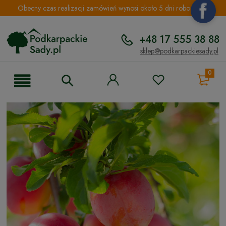
Obecny czas realizacji zamówień wynosi około 5 dni roboczych.
+48 17 555 38 88
sklep@podkarpackiesady.pl
0