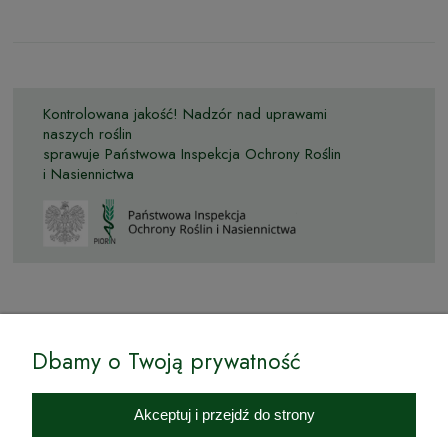
Kontrolowana jakość! Nadzór nad uprawami
naszych roślin
sprawuje Państwowa Inspekcja Ochrony Roślin
i Nasiennictwa
© by Podkarpackiesady.pl / Projekt i realizacja:
Dbamy o Twoją prywatność
Internetowy Sklep Ogrodniczy Podkarpackie Sady to inicjatywa
podkarpackich szkółkarzy, której zamierzeniem jest wprowadzenie na
Akceptuj i przejdź do strony
rynek wysokiej jakości drzewek owocowych, drzewek ozdobnych oraz