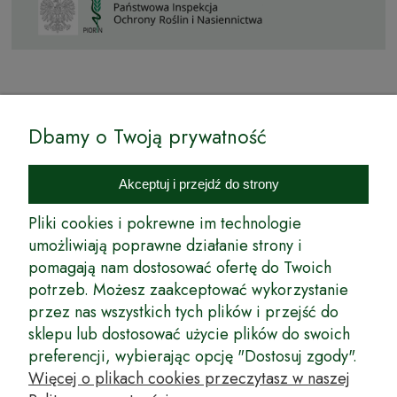
© by Podkarpackiesady.pl / Projekt i realizacja:
Dbamy o Twoją prywatność
Internetowy Sklep Ogrodniczy Podkarpackie Sady to inicjatywa
podkarpackich szkółkarzy, której zamierzeniem jest wprowadzenie na
Akceptuj i przejdź do strony
rynek wysokiej jakości drzewek owocowych, drzewek ozdobnych oraz
innych produktów pozwalających na uprawianie zarówno małych, jak
Pliki cookies i pokrewne im technologie
i dużych sadów oraz ogrodów.
umożliwiają poprawne działanie strony i
pomagają nam dostosować ofertę do Twoich
Wspólnie stworzyliśmy dla Państwa kompleksową ofertę - wspaniałe
produkty, dary ziemi ze szkółek drzewek ozdobnych i owocowych,
potrzeb. Możesz zaakceptować wykorzystanie
których tradycje sięgają roku 1953. Drzewka produkowane są
przez nas wszystkich tych plików i przejść do
z najwyższą starannością przez trzecie pokolenie plantatorów.
sklepu lub dostosować użycie plików do swoich
Długoletnie Doświadczenie sprawiło, że wszystkie drzewka cechuje
preferencji, wybierając opcję "Dostosuj zgody".
duża odporność na zmienne warunki atmosferyczne naszego klimatu
oraz niezwykły urodzaj. W ofercie naszego internetowego sklepu
Więcej o plikach cookies przeczytasz w naszej
ogrodniczego: drzewka owocowe, krzewy owocowe, drzewka