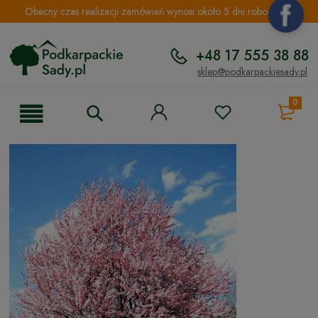
Obecny czas realizacji zamówień wynosi około 5 dni roboczych.
+48 17 555 38 88
sklep@podkarpackiesady.pl
0