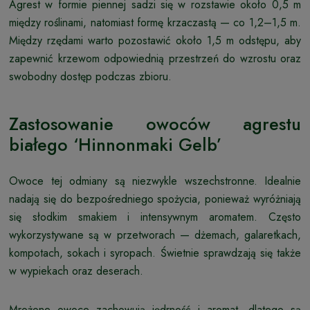
Agrest w formie piennej sadzi się w rozstawie około 0,5 m
między roślinami, natomiast formę krzaczastą — co 1,2–1,5 m.
Między rzędami warto pozostawić około 1,5 m odstępu, aby
zapewnić krzewom odpowiednią przestrzeń do wzrostu oraz
swobodny dostęp podczas zbioru.
Zastosowanie owoców agrestu
białego ‘Hinnonmaki Gelb’
Owoce tej odmiany są niezwykle wszechstronne. Idealnie
nadają się do bezpośredniego spożycia, ponieważ wyróżniają
się słodkim smakiem i intensywnym aromatem. Często
wykorzystywane są w przetworach — dżemach, galaretkach,
kompotach, sokach i syropach. Świetnie sprawdzają się także
w wypiekach oraz deserach.
Mrożone owoce zachowują jędrność i aromat, dlatego są