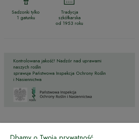
Sadzonki tylko
Tradycja
1 gatunku
szkółkarska
od 1953 roku
Kontrolowana jakość! Nadzór nad uprawami
naszych roślin
sprawuje Państwowa Inspekcja Ochrony Roślin
i Nasiennictwa
© by Podkarpackiesady.pl / Projekt i realizacja:
Dbamy o Twoją prywatność