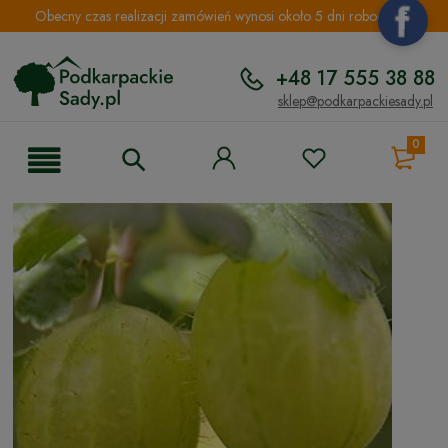
Obecny czas realizacji zamówień wynosi około 5 dni roboczych.
+48 17 555 38 88
sklep@podkarpackiesady.pl
0