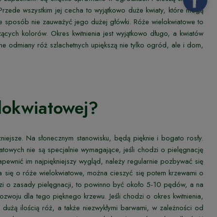
rzede wszystkim jej cecha to wyjątkowo duże kwiaty, które mogą
nie sposób nie zauważyć jego dużej główki. Róże wielokwiatowe to
cych kolorów. Okres kwitnienia jest wyjątkowo długo, a kwiatów
e odmiany róż szlachetnych upiększą nie tylko ogród, ale i dom,
elokwiatowej?
ażniejsze. Na słonecznym stanowisku, będą pięknie i bogato rosły.
iatowych nie są specjalnie wymagające, jeśli chodzi o pielęgnację
ewnić im najpiękniejszy wygląd, należy regularnie pozbywać się
ba się o róże wielokwiatowe, można cieszyć się potem krzewami o
dzi o zasady pielęgnacji, to powinno być około 5-10 pędów, a na
zwoju dla tego pięknego krzewu. Jeśli chodzi o okres kwitnienia,
użą ilością róż, a także niezwykłymi barwami, w zależności od