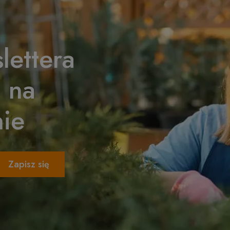
lettera
% na
ie
Zapisz się