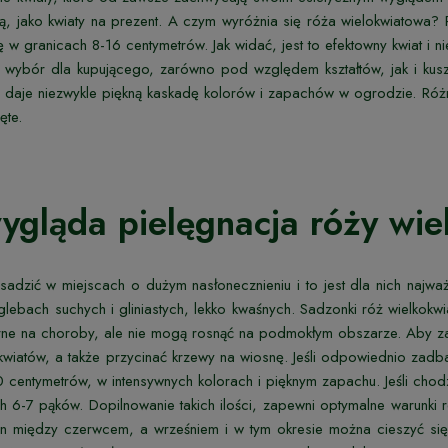
ą, jako kwiaty na prezent. A
czym wyróżnia się róża wielokwiatowa? P
ę w granicach 8-16 centymetrów. Jak widać, jest to efektowny kwiat i 
wybór dla kupującego, zarówno pod względem kształtów, jak i kuszą
o daje niezwykle piękną kaskadę kolorów i zapachów w ogrodzie. Różn
ęte.
ygląda pielęgnacja róży wi
 sadzić w miejscach o dużym
nasłonecznieniu i to jest dla nich najw
 glebach suchych i gliniastych, lekko kwaśnych. Sadzonki róż wielkokw
ne na choroby, ale nie mogą rosnąć na podmokłym obszarze. Aby zap
 kwiatów, a także przycinać krzewy na wiosnę. Jeśli odpowiednio zad
 centymetrów, w intensywnych kolorach i pięknym zapachu. Jeśli cho
h 6-7 pąków. Dopilnowanie takich ilości, zapewni optymalne warunki ro
 między czerwcem, a wrześniem i w tym okresie można cieszyć się d