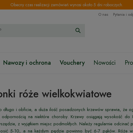
Obecny czas realizacji zamówień wynosi około 5 dni roboczych.
O nas
Pytania i o
Nawozy i ochrona
Vouchery
Nowości
Pr
nki róże wielkokwiatowe
o długo i obficie, a duża ilość posadzonych krzewów sprawia, że og
 odpornością na niektóre choroby. Krzewy osiągają wysokość d
wszędzie, z wyjątkiem miejsc podmokłych. Należy regularnie odcinać p
osić 5-10, a na każdym pędzie powinno być 6-7 pąków. Róże wi