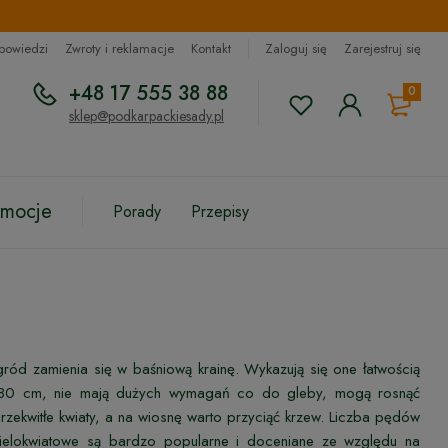
dpowiedzi
Zwroty i reklamacje
Kontakt
Zaloguj się
Zarejestruj się
+48 17 555 38 88
0
sklep@podkarpackiesady.pl
omocje
Porady
Przepisy
ród zamienia się w baśniową krainę. Wykazują się one łatwością
o 80 cm, nie mają dużych wymagań co do gleby, mogą rosnąć
rzekwitłe kwiaty, a na wiosnę warto przyciąć krzew. Liczba pędów
elokwiatowe są bardzo popularne i doceniane ze względu na