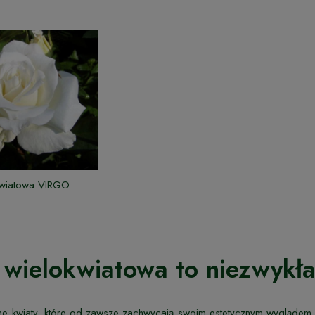
kwiatowa VIRGO
 wielokwiatowa to niezwykł
ne kwiaty, które od zawsze zachwycają swoim estetycznym wyglądem 