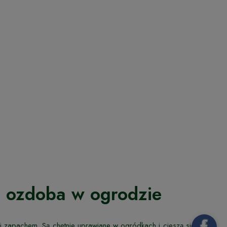
a ozdoba w ogrodzie
i zapachem. Są chętnie uprawiane w ogródkach i cieszą się dużą