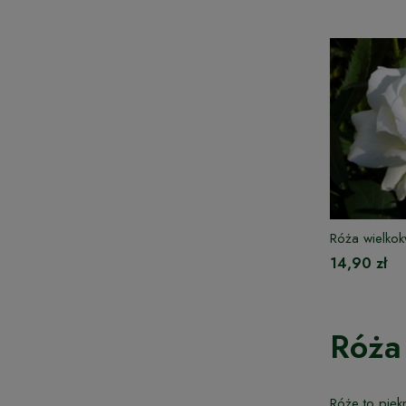
Róża wielko
14,90 zł
Róża
Róże to pięk