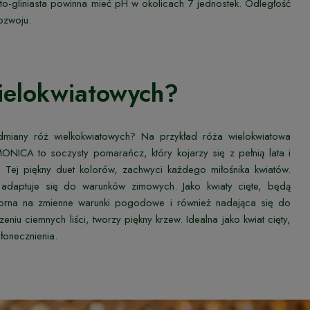
to-gliniasta powinna mieć pH w okolicach 7 jednostek. Odległość
rozwoju.
wielokwiatowych?
odmiany róż wielkokwiatowych? Na przykład róża wielokwiatowa
ONICA to soczysty pomarańcz, który kojarzy się z pełnią lata i
Tej piękny duet kolorów, zachwyci każdego miłośnika kwiatów.
daptuje się do warunków zimowych. Jako kwiaty cięte, będą
dporna na zmienne warunki pogodowe i również nadająca się do
iu ciemnych liści, tworzy piękny krzew. Idealna jako kwiat cięty,
onecznienia.