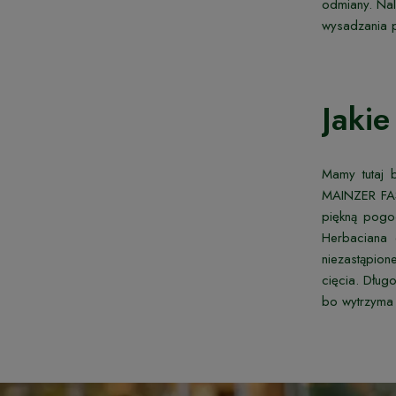
odmiany. Nal
wysadzania p
Jakie
Mamy tutaj b
MAINZER FAST
piękną pogod
Herbaciana 
niezastąpion
cięcia. Dług
bo wytrzyma 