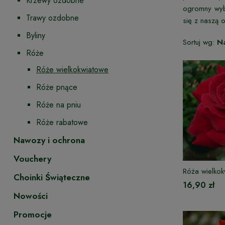
Krzewy ozdobne
ogromny wyb
Trawy ozdobne
się z naszą 
Byliny
Sortuj wg:
N
Róże
Róże wielkokwiatowe
Róże pnące
Róże na pniu
Róże rabatowe
Nawozy i ochrona
Vouchery
Róża wielko
Choinki Świąteczne
16,90 zł
Nowości
Promocje