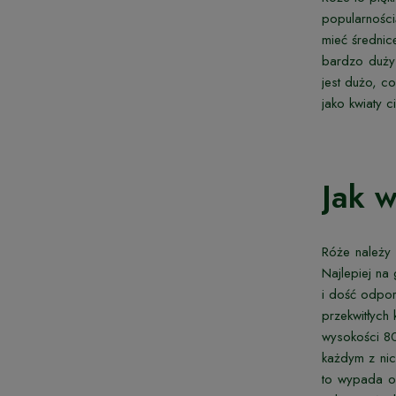
popularności
mieć średnic
bardzo duży 
jest dużo, c
jako kwiaty ci
Jak w
Róże należy
Najlepiej na
i dość odpor
przekwitłych
wysokości 80
każdym z nic
to wypada on