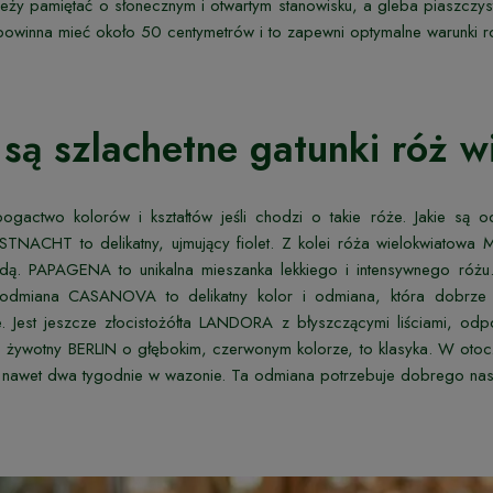
eży pamiętać o słonecznym i otwartym stanowisku, a gleba piaszczys
owinna mieć około 50 centymetrów i to zapewni optymalne warunki 
 są szlachetne gatunki róż 
ogactwo kolorów i kształtów jeśli chodzi o takie róże. Jakie są 
NACHT to delikatny, ujmujący fiolet. Z kolei róża wielokwiatowa M
ą. PAPAGENA to unikalna mieszanka lekkiego i intensywnego różu. 
odmiana CASANOVA to delikatny kolor i odmiana, która dobrze a
e. Jest jeszcze złocistożółta LANDORA z błyszczącymi liściami, o
o żywotny BERLIN o głębokim, czerwonym kolorze, to klasyka. W otoczen
nawet dwa tygodnie w wazonie. Ta odmiana potrzebuje dobrego nasł