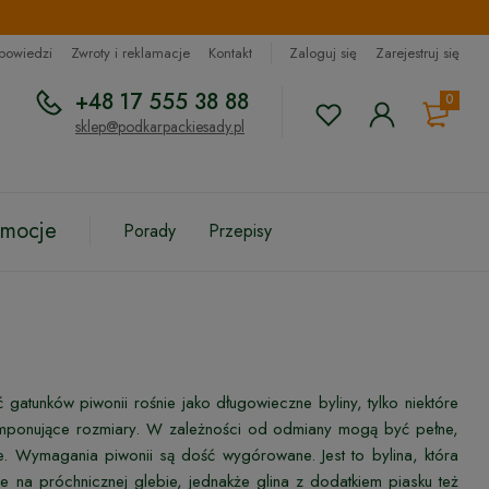
dpowiedzi
Zwroty i reklamacje
Kontakt
Zaloguj się
Zarejestruj się
+48 17 555 38 88
0
sklep@podkarpackiesady.pl
omocje
Porady
Przepisy
atunków piwonii rośnie jako długowieczne byliny, tylko niektóre
 imponujące rozmiary. W zależności od odmiany mogą być pełne,
e. Wymagania piwonii są dość wygórowane. Jest to bylina, która
ie na próchnicznej glebie, jednakże glina z dodatkiem piasku też