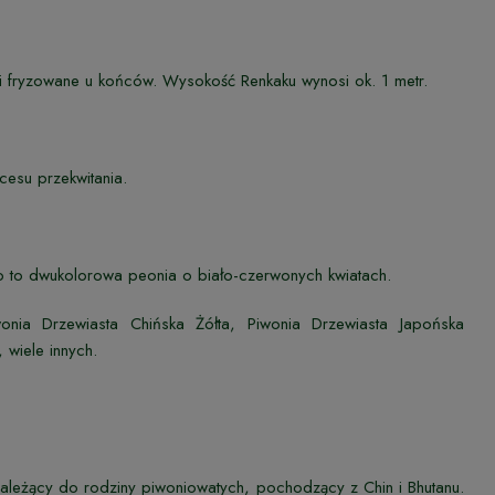
e i fryzowane u końców. Wysokość Renkaku wynosi ok. 1 metr.
cesu przekwitania.
o to dwukolorowa peonia o biało-czerwonych kwiatach.
nia Drzewiasta Chińska Żółta, Piwonia Drzewiasta Japońska
 wiele innych.
 należący do rodziny piwoniowatych, pochodzący z Chin i Bhutanu.