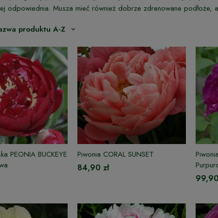
iej odpowiednia. Musza mieć również dobrze zdrenowane podłoże, aby
azwa produktu A-Z
ńska PEONIA BUCKEYE
Piwonia CORAL SUNSET
Piwoni
owa
Purpur
84,90 zł
99,90