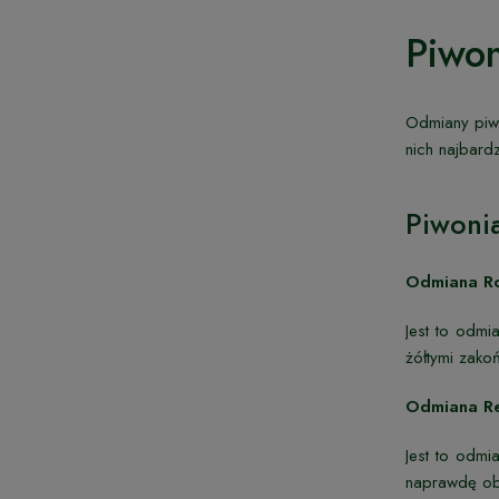
Piwon
Odmiany piw
nich najbard
Piwoni
Odmiana Ro
Jest to odmi
żółtymi zako
Odmiana Re
Jest to odmi
naprawdę obf