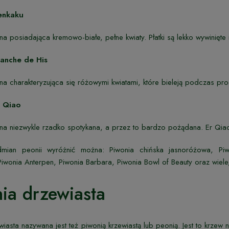
enkaku
ana posiadająca kremowo-białe, pełne kwiaty. Płatki są lekko wywinięt
anche de His
ana charakteryzująca się różowymi kwiatami, które bieleją podczas pro
 Qiao
ana niezwykle rzadko spotykana, a przez to bardzo pożądana. Er Qia
mian peonii wyróżnić można: Piwonia chińska jasnoróżowa, Piwo
iwonia Anterpen, Piwonia Barbara, Piwonia Bowl of Beauty oraz wiele,
ia drzewiasta
wiasta nazywana jest też piwonią krzewiastą lub peonią. Jest to krzew