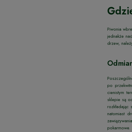
Gdzi
Piwonia wbre
jednakże nad
drzew, należ
Odmian
Poszczególne
po przekwitn
cienistym t
sklepie są o
rozkładając 
natomiast d
zawiązywania
pokarmowe.