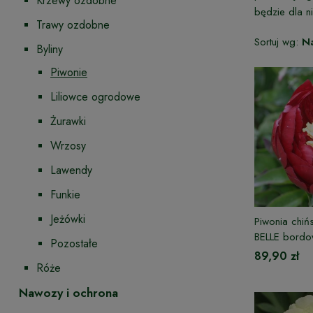
Krzewy ozdobne
będzie dla n
Trawy ozdobne
Sortuj wg:
N
Byliny
Piwonie
Liliowce ogrodowe
Żurawki
Wrzosy
Lawendy
Funkie
Jeżówki
Piwonia chi
BELLE bord
Pozostałe
89,90 zł
Róże
Nawozy i ochrona