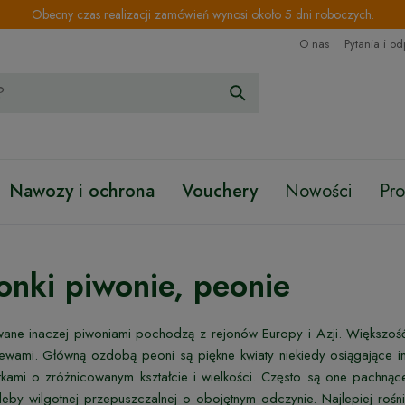
Obecny czas realizacji zamówień wynosi około 5 dni roboczych.
O nas
Pytania i o
Nawozy i ochrona
Vouchery
Nowości
Pr
onki piwonie, peonie
ane inaczej piwoniami pochodzą z rejonów Europy i Azji. Większość g
zewami. Główną ozdobą peoni są piękne kwiaty niekiedy osiągające
tkami o zróżnicowanym kształcie i wielkości. Często są one pachnąc
leby wilgotnej przepuszczalnej o obojętnym odczynie. Najlepiej rośn