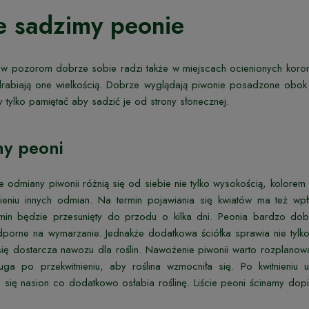
e sadzimy peonie
w pozorom dobrze sobie radzi także w miejscach ocienionych koronami
rabiają one wielkością. Dobrze wyglądają piwonie posadzone obok 
y tylko pamiętać aby sadzić je od strony słonecznej.
y peoni
 odmiany piwonii różnią się od siebie nie tylko wysokością, kolorem k
ieniu innych odmian. Na termin pojawiania się kwiatów ma też wpł
ermin będzie przesunięty do przodu o kilka dni. Peonia bardzo d
dporne na wymarzanie. Jednakże dodatkowa ściółka sprawia nie tylko,
się dostarcza nawozu dla roślin. Nawożenie piwonii warto rozplano
ruga po przekwitnieniu, aby roślina wzmocniła się. Po kwitnieni
 się nasion co dodatkowo osłabia roślinę. Liście peoni ścinamy dopier