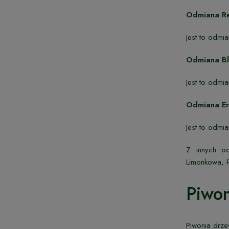
Odmiana R
Jest to odmi
Odmiana Bl
Jest to odmi
Odmiana Er
Jest to odmi
Z innych od
Limonkowa, P
Piwon
Piwonia drze