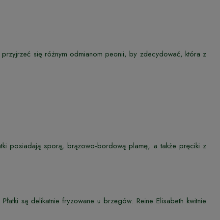
przyjrzeć się różnym odmianom peonii, by zdecydować, która z
płatki posiadają sporą, brązowo-bordową plamę, a także pręciki z
łatki są delikatnie fryzowane u brzegów. Reine Elisabeth kwitnie