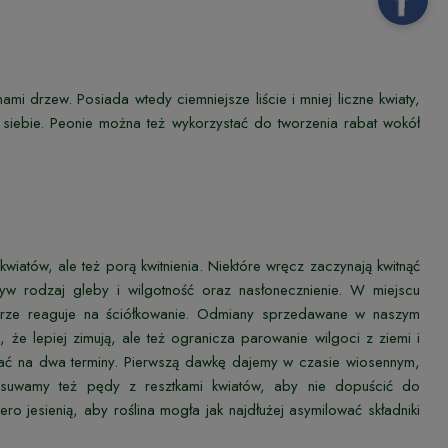
 drzew. Posiada wtedy ciemniejsze liście i mniej liczne kwiaty,
siebie. Peonie można też wykorzystać do tworzenia rabat wokół
wiatów, ale też porą kwitnienia. Niektóre wręcz zaczynają kwitnąć
yw rodzaj gleby i wilgotność oraz nasłonecznienie. W miejscu
obrze reaguje na ściółkowanie. Odmiany sprzedawane w naszym
 że lepiej zimują, ale też ogranicza parowanie wilgoci z ziemi i
wać na dwa terminy. Pierwszą dawkę dajemy w czasie wiosennym,
u usuwamy też pędy z resztkami kwiatów, aby nie dopuścić do
o jesienią, aby roślina mogła jak najdłużej asymilować składniki