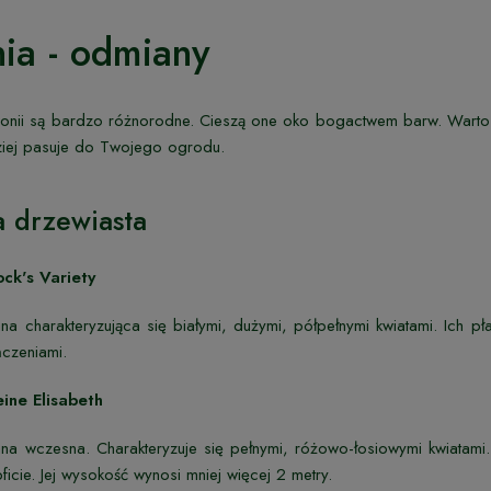
ia - odmiany
onii są bardzo różnorodne. Cieszą one oko bogactwem barw. Warto 
ziej pasuje do Twojego ogrodu.
a drzewiasta
ck's Variety
ana charakteryzująca się białymi, dużymi, półpełnymi kwiatami. Ich 
ńczeniami.
ine Elisabeth
ana wczesna. Charakteryzuje się pełnymi, różowo-łosiowymi kwiatami. P
icie. Jej wysokość wynosi mniej więcej 2 metry.