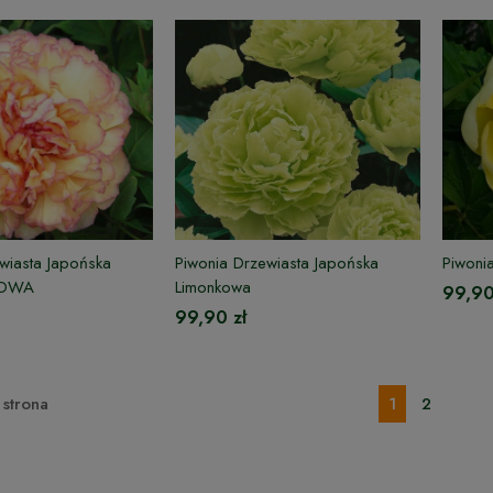
wiasta Japońska
Piwonia Drzewiasta Japońska
Piwoni
OWA
Limonkowa
99,90
99,90 zł
strona
1
2