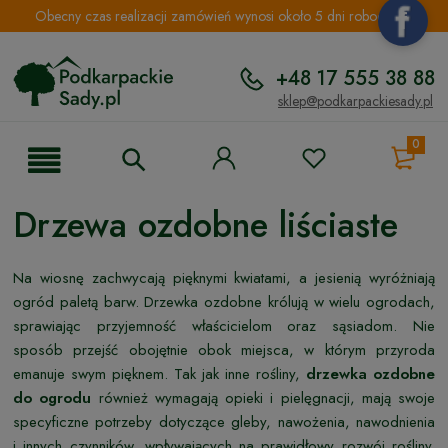
Obecny czas realizacji zamówień wynosi około 5 dni roboczych.
+48 17 555 38 88
sklep@podkarpackiesady.pl
0
Drzewa ozdobne liściaste
Na wiosnę zachwycają pięknymi kwiatami, a jesienią wyróżniają
ogród paletą barw. Drzewka ozdobne królują w wielu ogrodach,
sprawiając przyjemność właścicielom oraz sąsiadom. Nie
sposób przejść obojętnie obok miejsca, w którym przyroda
emanuje swym pięknem. Tak jak inne rośliny,
drzewka ozdobne
do ogrodu
również wymagają opieki i pielęgnacji, mają swoje
specyficzne potrzeby dotyczące gleby, nawożenia, nawodnienia
i innych czynników, wpływających na prawidłowy rozwój rośliny.