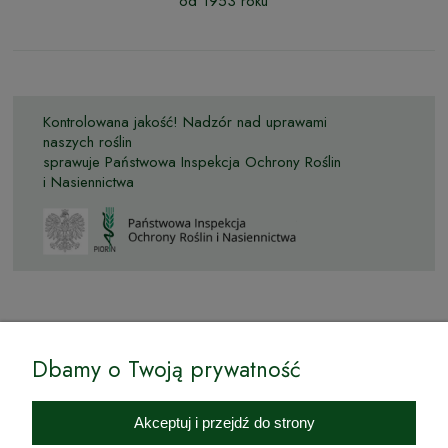
od 1953 roku
Kontrolowana jakość! Nadzór nad uprawami
naszych roślin
sprawuje Państwowa Inspekcja Ochrony Roślin
i Nasiennictwa
© by Podkarpackiesady.pl / Projekt i realizacja:
Dbamy o Twoją prywatność
Internetowy Sklep Ogrodniczy Podkarpackie Sady to inicjatywa
podkarpackich szkółkarzy, której zamierzeniem jest wprowadzenie na
Akceptuj i przejdź do strony
rynek wysokiej jakości drzewek owocowych, drzewek ozdobnych oraz