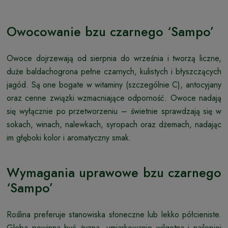
Owocowanie bzu czarnego ‘Sampo’
Owoce dojrzewają od sierpnia do września i tworzą liczne,
duże baldachogrona pełne czarnych, kulistych i błyszczących
jagód. Są one bogate w witaminy (szczególnie C), antocyjany
oraz cenne związki wzmacniające odporność. Owoce nadają
się wyłącznie po przetworzeniu – świetnie sprawdzają się w
sokach, winach, nalewkach, syropach oraz dżemach, nadając
im głęboki kolor i aromatyczny smak.
Wymagania uprawowe bzu czarnego
‘Sampo’
Roślina preferuje stanowiska słoneczne lub lekko półcieniste.
Gleba powinna być żyzna, umiarkowanie wilgotna i najlepiej