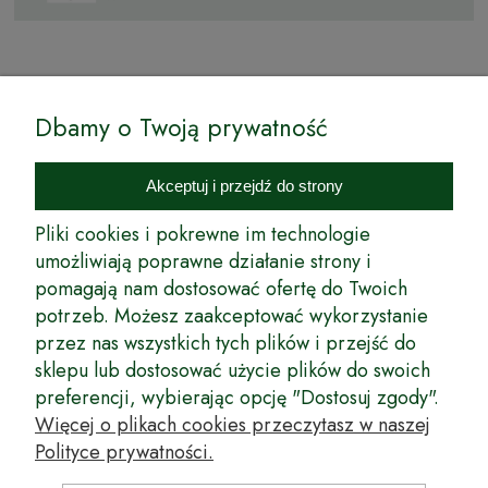
© by Podkarpackiesady.pl / Projekt i realizacja:
Dbamy o Twoją prywatność
Internetowy Sklep Ogrodniczy Podkarpackie Sady to inicjatywa
podkarpackich szkółkarzy, której zamierzeniem jest wprowadzenie na
Akceptuj i przejdź do strony
rynek wysokiej jakości drzewek owocowych, drzewek ozdobnych oraz
innych produktów pozwalających na uprawianie zarówno małych, jak
Pliki cookies i pokrewne im technologie
i dużych sadów oraz ogrodów.
umożliwiają poprawne działanie strony i
pomagają nam dostosować ofertę do Twoich
Wspólnie stworzyliśmy dla Państwa kompleksową ofertę - wspaniałe
produkty, dary ziemi ze szkółek drzewek ozdobnych i owocowych,
potrzeb. Możesz zaakceptować wykorzystanie
których tradycje sięgają roku 1953. Drzewka produkowane są
przez nas wszystkich tych plików i przejść do
z najwyższą starannością przez trzecie pokolenie plantatorów.
sklepu lub dostosować użycie plików do swoich
Długoletnie Doświadczenie sprawiło, że wszystkie drzewka cechuje
preferencji, wybierając opcję "Dostosuj zgody".
duża odporność na zmienne warunki atmosferyczne naszego klimatu
oraz niezwykły urodzaj. W ofercie naszego internetowego sklepu
Więcej o plikach cookies przeczytasz w naszej
ogrodniczego: drzewka owocowe, krzewy owocowe, drzewka
Polityce prywatności.
ozdobne, odmiany jabłoni, sadzonki drzew owocowych, borówka
amerykańska, róże wielkokwiatowe, odmiany czereśni, odmiany śliwek