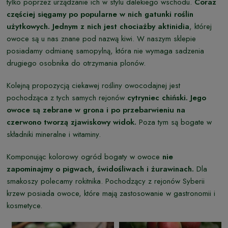
tylko poprzez urządzanie ich w stylu dalekiego wschodu.
Coraz
częściej sięgamy po popularne w nich gatunki roślin
użytkowych. Jednym z nich jest chociażby aktinidia
, której
owoce są u nas znane pod nazwą kiwi. W naszym sklepie
posiadamy odmianę samopylną, która nie wymaga sadzenia
drugiego osobnika do otrzymania plonów.
Kolejną propozycją ciekawej rośliny owocodajnej jest
pochodząca z tych samych rejonów
cytryniec chiński. Jego
owoce są zebrane w grona i po przebarwieniu na
czerwono tworzą zjawiskowy widok.
Poza tym są bogate w
składniki mineralne i witaminy.
Komponując kolorowy ogród bogaty w owoce
nie
zapominajmy o pigwach, świdośliwach i żurawinach.
Dla
smakoszy polecamy rokitnika. Pochodzący z rejonów Syberii
krzew posiada owoce, które mają zastosowanie w gastronomii i
kosmetyce.