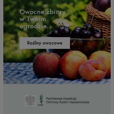
Owocne zbiory
w Twoim
ogrodzie...
Rośliny owocowe