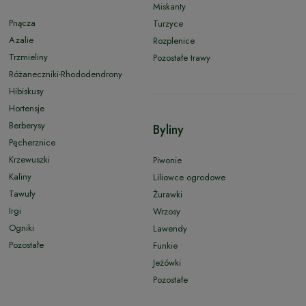
Miskanty
Pnącza
Turzyce
Azalie
Rozplenice
Trzmieliny
Pozostałe trawy
Różaneczniki-Rhododendrony
Hibiskusy
Hortensje
Berberysy
Byliny
Pęcherznice
Krzewuszki
Piwonie
Kaliny
Liliowce ogrodowe
Tawuły
Żurawki
Irgi
Wrzosy
Ogniki
Lawendy
Pozostałe
Funkie
Jeżówki
Pozostałe