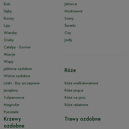
Buki
Jałowce
Dęby
Modrzewie
Brzozy
Sosny
Lipy
Świerki
Wierzby
Cisy
Graby
Jodły
Catalpy - Surmie
Akacje
Wiązy
Jabłonie ozdobne
Róże
Wiśnie ozdobne
Lilaki - Bzy szczepione
Róże wielkokwiatowe
Jarzębiny
Róże pnące
Tulipanowce
Róże na pniu
Magnolie
Róże rabatowe
Pozostałe
Krzewy
Trawy ozdobne
ozdobne