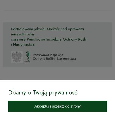
Kontrolowana jakość! Nadzór nad uprawami
naszych roślin
sprawuje Państwowa Inspekcja Ochrony Roślin
i Nasiennictwa
© by Podkarpackiesady.pl / Projekt i realizacja:
Dbamy o Twoją prywatność
Internetowy Sklep Ogrodniczy Podkarpackie Sady to inicjatywa
podkarpackich szkółkarzy, której zamierzeniem jest wprowadzenie na
Akceptuj i przejdź do strony
rynek wysokiej jakości drzewek owocowych, drzewek ozdobnych oraz