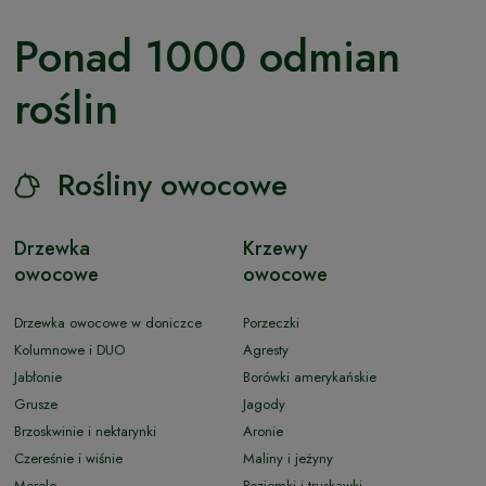
Ponad 1000 odmian
roślin
Rośliny owocowe
Drzewka
Krzewy
owocowe
owocowe
Drzewka owocowe w doniczce
Porzeczki
Kolumnowe i DUO
Agresty
Jabłonie
Borówki amerykańskie
Grusze
Jagody
Brzoskwinie i nektarynki
Aronie
Czereśnie i wiśnie
Maliny i jeżyny
Morele
Poziomki i truskawki