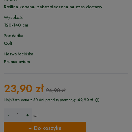
Roślina kopana- zabezpieczona na czas dostawy
Wysokość:
120-140 cm
Podkładka:
Colt
Nazwa łacińska:
Prunus avium
23,90 zł
24,90 zł
Najniższa cena z 30 dni przed tą promocją:
42,90 zł
Jeżeli produkt jes
niż 30 dni, wyświet
-
+
szt.
cena od momentu,
pojawił się w sprz
Do koszyka