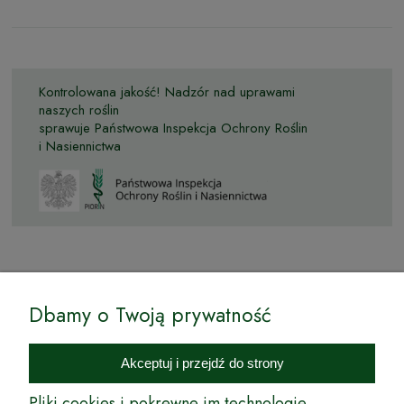
Kontrolowana jakość! Nadzór nad uprawami
naszych roślin
sprawuje Państwowa Inspekcja Ochrony Roślin
i Nasiennictwa
© by Podkarpackiesady.pl / Projekt i realizacja:
Dbamy o Twoją prywatność
Internetowy Sklep Ogrodniczy Podkarpackie Sady to inicjatywa
podkarpackich szkółkarzy, której zamierzeniem jest wprowadzenie na
Akceptuj i przejdź do strony
rynek wysokiej jakości drzewek owocowych, drzewek ozdobnych oraz
innych produktów pozwalających na uprawianie zarówno małych, jak
Pliki cookies i pokrewne im technologie