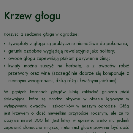
Krzew głogu
Korzyści z sadzenia głogu w ogrodzie:
żywopłoty z głogu są praktycznie niemożliwe do pokonania;
gatunki ozdobne wyglądają rewelacyjnie jako solitery;
owoce głogu zapewniają ptakom pożywienie zimą;
kwiaty można suszyć na herbatę, a z owoców robić
przetwory oraz wina (szczególnie dobrze się komponuje z
ciemnymi winogronami, dziką różą i kwaśnymi jabłkami).
W gęstych koronach głogów lubią zakładać gniazda ptaki
śpiewające, które są bardzo aktywne w okresie lęgowym w
wyłapywaniu owadów i szkodników w naszym ogrodzie. Głóg
jest krzewem o dość niewielkim przyroście rocznym, ale za to
dożywa nawet 300 lat. Jest łatwy w uprawie, warto mu jednak
zapewnić słoneczne miejsce, natomiast gleba powinna być dość