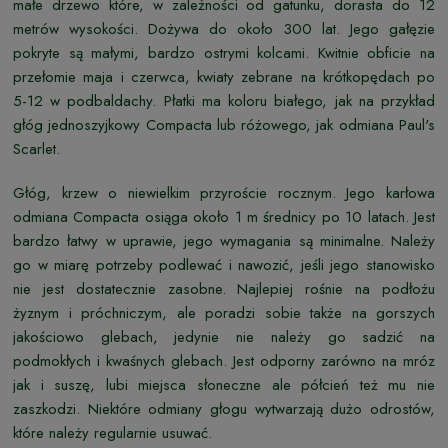
małe drzewo które, w zależności od gatunku, dorasta do 12
metrów wysokości. Dożywa do około 300 lat. Jego gałęzie
pokryte są małymi, bardzo ostrymi kolcami. Kwitnie obficie na
przełomie maja i czerwca, kwiaty zebrane na krótkopędach po
5-12 w podbaldachy. Płatki ma koloru białego, jak na przykład
głóg jednoszyjkowy Compacta lub różowego, jak odmiana Paul's
Scarlet.
Głóg, krzew o niewielkim przyroście rocznym. Jego karłowa
odmiana Compacta osiąga około 1 m średnicy po 10 latach. Jest
bardzo łatwy w uprawie, jego wymagania są minimalne. Należy
go w miarę potrzeby podlewać i nawozić, jeśli jego stanowisko
nie jest dostatecznie zasobne. Najlepiej rośnie na podłożu
żyznym i próchniczym, ale poradzi sobie także na gorszych
jakościowo glebach, jedynie nie należy go sadzić na
podmokłych i kwaśnych glebach. Jest odporny zarówno na mróz
jak i suszę, lubi miejsca słoneczne ale półcień też mu nie
zaszkodzi. Niektóre odmiany głogu wytwarzają dużo odrostów,
które należy regularnie usuwać.