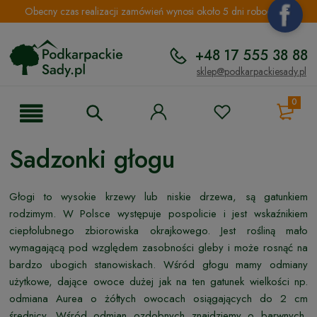
Obecny czas realizacji zamówień wynosi około 5 dni roboczych.
+48 17 555 38 88
sklep@podkarpackiesady.pl
0
Sadzonki głogu
Głogi to wysokie krzewy lub niskie drzewa, są gatunkiem
rodzimym. W Polsce występuje pospolicie i jest wskaźnikiem
ciepłolubnego zbiorowiska okrajkowego. Jest rośliną mało
wymagającą pod względem zasobności gleby i może rosnąć na
bardzo ubogich stanowiskach. Wśród głogu mamy odmiany
użytkowe, dające owoce dużej jak na ten gatunek wielkości np.
odmiana Aurea o żółtych owocach osiągających do 2 cm
średnicy. Wśród odmian ozdobnych znajdziemy o barwnych,