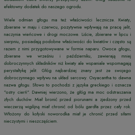
efektowny dodatek do naszego ogrodu.
Wiele odmian głogu ma też właściwości lecznicze. Kwiaty,
zbierane w maju i czerwcu, pozytywnie wpływają na pracę jelit,
naczynia wieńcowe i drogi moczowe. Liście, zbierane w lipcu i
sierpniu, posiadają podobne właściwości do kwiatów i często są
razem z nimi przygotowywane w formie naparu. Owoce głogu,
zbierane we wrześniu i październiku, zawierają mniej
dobroczynnych składników niż kwiaty ale wspaniale wspomagają
perystaltykę jelit. Głóg najbardziej znany jest ze swojego
dobroczynnego wpływu na układ sercowy. Oxyacantha to dawna
nazwa głogu. Słowo to pochodzi z języka greckiego i oznacza
"ostry cierń". Dawniej wierzono, że głóg ma moc odstraszania
złych duchów. Miał bronić przed piorunami a zjedzony przed
wieczerzą wigilijną miał chronić od bólu gardła przez cały rok.
Włożony do kołyski noworodka miał je chronić przed siłami
nieczystymi i nieszczęściem.