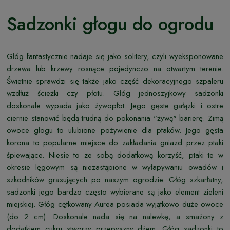
Sadzonki głogu do ogrodu
Głóg fantastycznie nadaje się jako solitery, czyli wyeksponowane
drzewa lub krzewy rosnące pojedynczo na otwartym terenie.
Świetnie sprawdzi się także jako część dekoracyjnego szpaleru
wzdłuż ścieżki czy płotu. Głóg jednoszyjkowy sadzonki
doskonale wypada jako żywopłot. Jego gęste gałązki i ostre
ciernie stanowić będą trudną do pokonania "żywą" barierę. Zimą
owoce głogu to ulubione pożywienie dla ptaków. Jego gęsta
korona to popularne miejsce do zakładania gniazd przez ptaki
śpiewające. Niesie to ze sobą dodatkową korzyść, ptaki te w
okresie lęgowym są niezastąpione w wyłapywaniu owadów i
szkodników grasujących po naszym ogrodzie. Głóg szkarłatny,
sadzonki jego bardzo często wybierane są jako element zieleni
miejskiej. Głóg cętkowany Aurea posiada wyjątkowo duże owoce
(do 2 cm). Doskonale nada się na nalewkę, a smażony z
dodatkiem cukru stworzy przepyszny dżem. Głóg sadzonki to