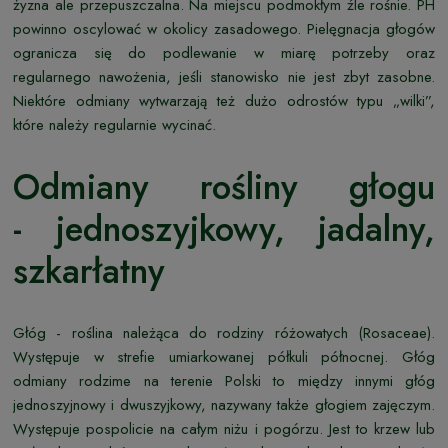
żyzna ale przepuszczalna. Na miejscu podmokłym źle rośnie. PH
powinno oscylować w okolicy zasadowego. Pielęgnacja głogów
ogranicza się do podlewanie w miarę potrzeby oraz
regularnego nawożenia, jeśli stanowisko nie jest zbyt zasobne.
Niektóre odmiany wytwarzają też dużo odrostów typu „wilki”,
które należy regularnie wycinać.
Odmiany rośliny głogu
- jednoszyjkowy, jadalny,
szkarłatny
Głóg - roślina należąca do rodziny różowatych (Rosaceae).
Występuje w strefie umiarkowanej półkuli północnej. Głóg
odmiany rodzime na terenie Polski to między innymi głóg
jednoszyjnowy i dwuszyjkowy, nazywany także głogiem zajęczym.
Występuje pospolicie na całym niżu i pogórzu. Jest to krzew lub