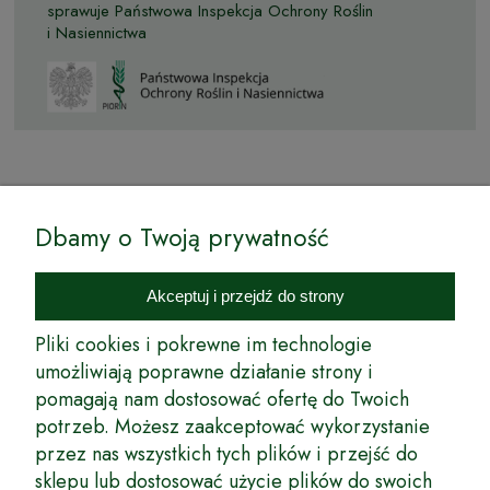
sprawuje Państwowa Inspekcja Ochrony Roślin
i Nasiennictwa
© by Podkarpackiesady.pl / Projekt i realizacja:
Dbamy o Twoją prywatność
Internetowy Sklep Ogrodniczy Podkarpackie Sady to inicjatywa
podkarpackich szkółkarzy, której zamierzeniem jest wprowadzenie na
Akceptuj i przejdź do strony
rynek wysokiej jakości drzewek owocowych, drzewek ozdobnych oraz
innych produktów pozwalających na uprawianie zarówno małych, jak
Pliki cookies i pokrewne im technologie
i dużych sadów oraz ogrodów.
umożliwiają poprawne działanie strony i
pomagają nam dostosować ofertę do Twoich
Wspólnie stworzyliśmy dla Państwa kompleksową ofertę - wspaniałe
produkty, dary ziemi ze szkółek drzewek ozdobnych i owocowych,
potrzeb. Możesz zaakceptować wykorzystanie
których tradycje sięgają roku 1953. Drzewka produkowane są
przez nas wszystkich tych plików i przejść do
z najwyższą starannością przez trzecie pokolenie plantatorów.
sklepu lub dostosować użycie plików do swoich
Długoletnie Doświadczenie sprawiło, że wszystkie drzewka cechuje