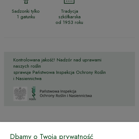
Sadzonki tylko
Tradycja
1 gatunku
szkółkarska
od 1953 roku
Kontrolowana jakość! Nadzór nad uprawami
naszych roślin
sprawuje Państwowa Inspekcja Ochrony Roślin
i Nasiennictwa
© by Podkarpackiesady.pl / Projekt i realizacja:
Dbamy o Twoją prywatność