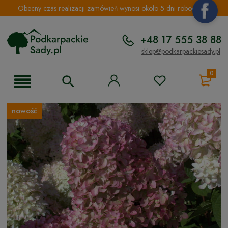
Obecny czas realizacji zamówień wynosi około 5 dni roboczych.
+48 17 555 38 88
sklep@podkarpackiesady.pl
0
nowość