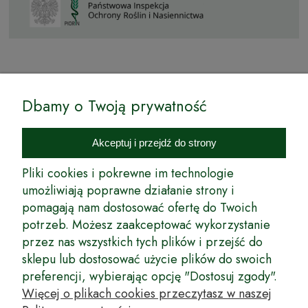
© by Podkarpackiesady.pl / Projekt i realizacja:
Dbamy o Twoją prywatność
Internetowy Sklep Ogrodniczy Podkarpackie Sady to inicjatywa
podkarpackich szkółkarzy, której zamierzeniem jest wprowadzenie na
Akceptuj i przejdź do strony
rynek wysokiej jakości drzewek owocowych, drzewek ozdobnych oraz
innych produktów pozwalających na uprawianie zarówno małych, jak
Pliki cookies i pokrewne im technologie
i dużych sadów oraz ogrodów.
umożliwiają poprawne działanie strony i
pomagają nam dostosować ofertę do Twoich
Wspólnie stworzyliśmy dla Państwa kompleksową ofertę - wspaniałe
produkty, dary ziemi ze szkółek drzewek ozdobnych i owocowych,
potrzeb. Możesz zaakceptować wykorzystanie
których tradycje sięgają roku 1953. Drzewka produkowane są
przez nas wszystkich tych plików i przejść do
z najwyższą starannością przez trzecie pokolenie plantatorów.
sklepu lub dostosować użycie plików do swoich
Długoletnie Doświadczenie sprawiło, że wszystkie drzewka cechuje
preferencji, wybierając opcję "Dostosuj zgody".
duża odporność na zmienne warunki atmosferyczne naszego klimatu
oraz niezwykły urodzaj. W ofercie naszego internetowego sklepu
Więcej o plikach cookies przeczytasz w naszej
ogrodniczego: drzewka owocowe, krzewy owocowe, drzewka