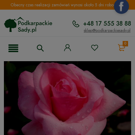
Obecny czas realizacji zamówień wynosi około 5 dni roboczych.
+48 17 555 38 88
sklep@podkarpackiesady.pl
0