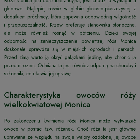
Róża Monica jest dość tolerancyjna, jeśli chodzi o wymagania
glebowe. Najlepiej rośnie w glebie gliniasto-piaszczystej z
dodatkiem próchnicy, która zapewnia odpowiednią wilgotność
i przepuszczalność. Krzew preferuje stanowiska słoneczne,
ale może również rosnąć w półcieniu. Dzięki swojej
odporności na zanieczyszczenie powietrza, róża Monica
doskonale sprawdza się w miejskich ogrodach i parkach.
Przed zimą warto ją okryć gałązkami jedliny, aby chronić ją
przed mrozem. Odmiana ta jest również odporną na choroby i
szkodniki, co ułatwia jej uprawę.
Charakterystyka owoców róży
wielkokwiatowej Monica
Po zakończeniu kwitnienia róża Monica może wytwarzać
owoce w postaci tzw. różanek. Choć róża ta jest głównie
uprawiana ze względu na swoje walory ozdobne, jej owoce