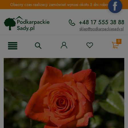
Obecny czas realizacji zamówień wynosi około 5 dni roboczych.
+48 17 555 38 88
sklep@podkarpackiesady.pl
0