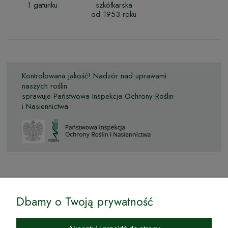
1 gatunku
szkółkarska
od 1953 roku
Kontrolowana jakość! Nadzór nad uprawami
naszych roślin
sprawuje Państwowa Inspekcja Ochrony Roślin
i Nasiennictwa
© by Podkarpackiesady.pl / Projekt i realizacja:
Dbamy o Twoją prywatność
Internetowy Sklep Ogrodniczy Podkarpackie Sady to inicjatywa