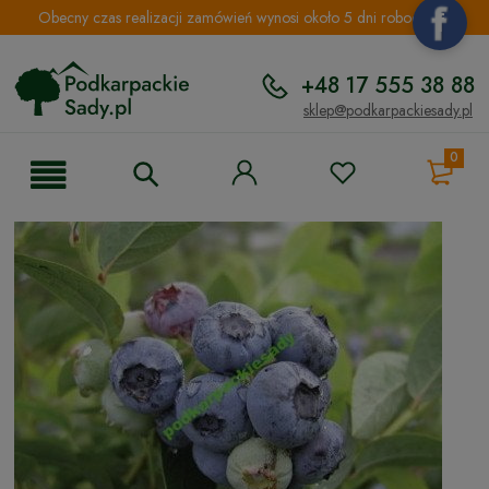
Obecny czas realizacji zamówień wynosi około 5 dni roboczych.
+48 17 555 38 88
sklep@podkarpackiesady.pl
0