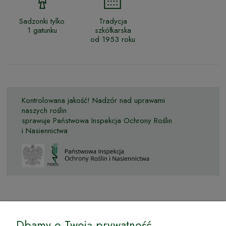
Sadzonki tylko
Tradycja
1 gatunku
szkółkarska
od 1953 roku
Kontrolowana jakość! Nadzór nad uprawami
naszych roślin
sprawuje Państwowa Inspekcja Ochrony Roślin
i Nasiennictwa
© by Podkarpackiesady.pl / Projekt i realizacja:
Dbamy o Twoją prywatność