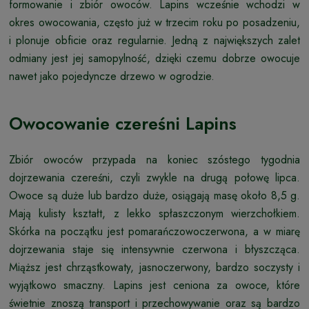
formowanie i zbiór owoców. Lapins wcześnie wchodzi w
okres owocowania, często już w trzecim roku po posadzeniu,
i plonuje obficie oraz regularnie. Jedną z największych zalet
odmiany jest jej samopylność, dzięki czemu dobrze owocuje
nawet jako pojedyncze drzewo w ogrodzie.
Owocowanie czereśni Lapins
Zbiór owoców przypada na koniec szóstego tygodnia
dojrzewania czereśni, czyli zwykle na drugą połowę lipca.
Owoce są duże lub bardzo duże, osiągają masę około 8,5 g.
Mają kulisty kształt, z lekko spłaszczonym wierzchołkiem.
Skórka na początku jest pomarańczowoczerwona, a w miarę
dojrzewania staje się intensywnie czerwona i błyszcząca.
Miąższ jest chrząstkowaty, jasnoczerwony, bardzo soczysty i
wyjątkowo smaczny. Lapins jest ceniona za owoce, które
świetnie znoszą transport i przechowywanie oraz są bardzo