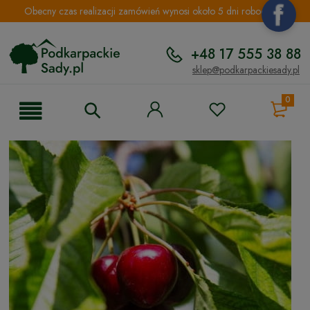
Obecny czas realizacji zamówień wynosi około 5 dni roboczych.
+48 17 555 38 88
sklep@podkarpackiesady.pl
0