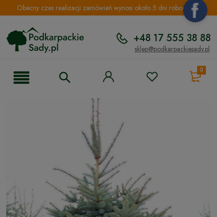
Obecny czas realizacji zamówień wynosi około 5 dni roboczych.
+48 17 555 38 88
sklep@podkarpackiesady.pl
0