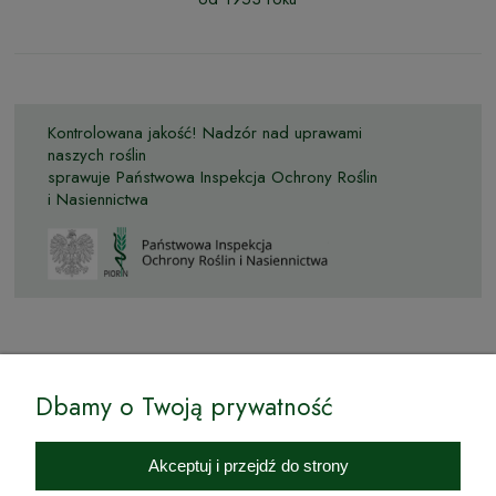
Kontrolowana jakość! Nadzór nad uprawami
naszych roślin
sprawuje Państwowa Inspekcja Ochrony Roślin
i Nasiennictwa
© by Podkarpackiesady.pl / Projekt i realizacja:
Dbamy o Twoją prywatność
Internetowy Sklep Ogrodniczy Podkarpackie Sady to inicjatywa
podkarpackich szkółkarzy, której zamierzeniem jest wprowadzenie na
Akceptuj i przejdź do strony
rynek wysokiej jakości drzewek owocowych, drzewek ozdobnych oraz