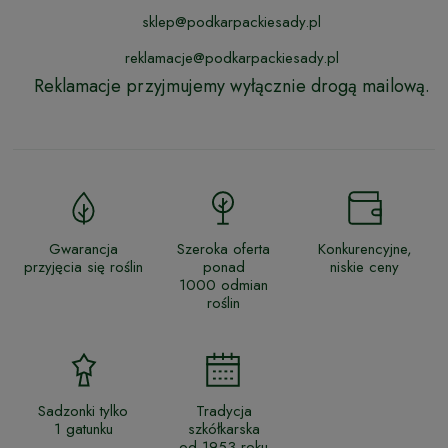
sklep@podkarpackiesady.pl
reklamacje@podkarpackiesady.pl
Reklamacje przyjmujemy wyłącznie drogą mailową.
Gwarancja
Szeroka oferta
Konkurencyjne,
przyjęcia się roślin
ponad
niskie ceny
1000 odmian
roślin
Sadzonki tylko
Tradycja
1 gatunku
szkółkarska
od 1953 roku