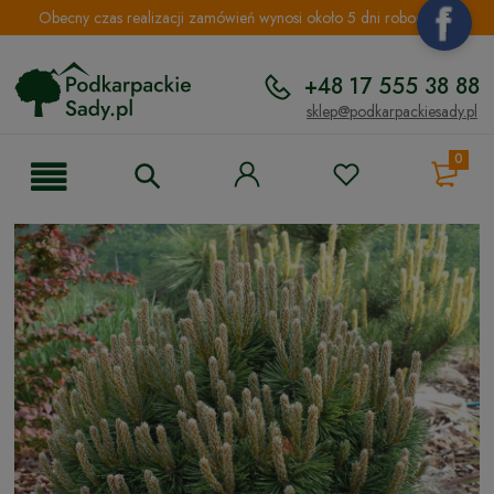
Obecny czas realizacji zamówień wynosi około 5 dni roboczych.
+48 17 555 38 88
sklep@podkarpackiesady.pl
0