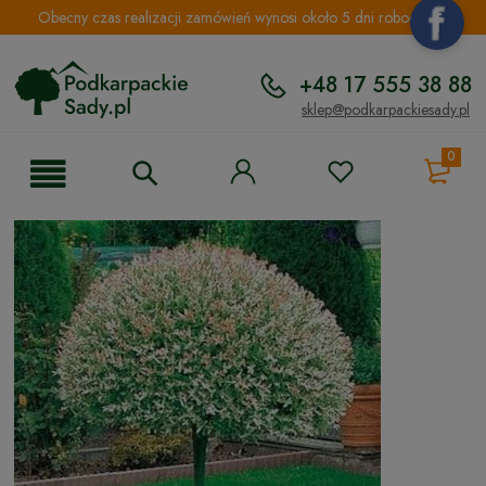
Obecny czas realizacji zamówień wynosi około 5 dni roboczych.
+48 17 555 38 88
sklep@podkarpackiesady.pl
0