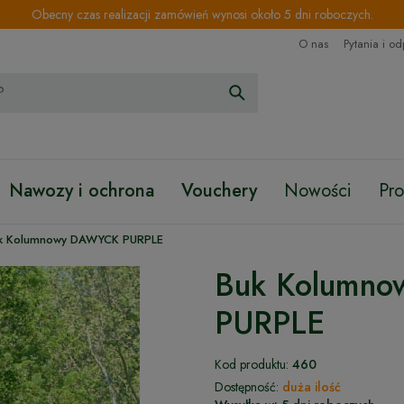
Obecny czas realizacji zamówień wynosi około 5 dni roboczych.
O nas
Pytania i o
Nawozy i ochrona
Vouchery
Nowości
Pr
k Kolumnowy DAWYCK PURPLE
Buk Kolumn
PURPLE
Kod produktu:
460
Dostępność:
duża ilość