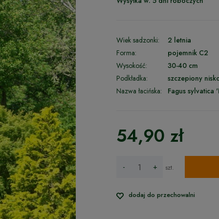
Wysyłka w:
5 dni roboczych
Wiek sadzonki:
2 letnia
Forma:
pojemnik C2
Wysokość:
30-40 cm
Podkładka:
szczepiony nisk
Nazwa łacińska:
Fagus sylvatica 
54,90 zł
-
+
szt.
dodaj do przechowalni