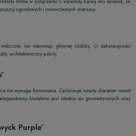
rzelista forma w połączeniu z wyrazistą barwą liści sprawia, że
pozycji ogrodowych i nowoczesnych aranżacji.
widoczne, nie stanowiąc głównej ozdoby. O dekoracyjności
ły, architektoniczny pokrój.
e’
óra nie wymaga formowania. Zachowuje zwarty charakter nawet
i eleganckiemu kształtowi jest idealne do geometrycznych oraz
wyck Purple’