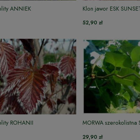
olity ANNIEK
Klon jawor ESK SUNSE
52,90 zł
olity ROHANII
MORWA szerokolistna 
29,90 zł