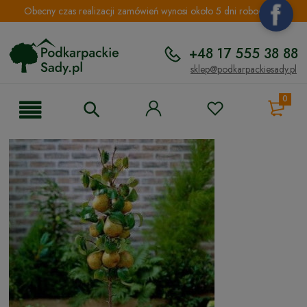
Obecny czas realizacji zamówień wynosi około 5 dni roboczych.
+48 17 555 38 88
sklep@podkarpackiesady.pl
0