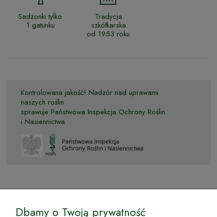
Sadzonki tylko
Tradycja
1 gatunku
szkółkarska
od 1953 roku
Kontrolowana jakość! Nadzór nad uprawami
naszych roślin
sprawuje Państwowa Inspekcja Ochrony Roślin
i Nasiennictwa
© by Podkarpackiesady.pl / Projekt i realizacja:
Dbamy o Twoją prywatność