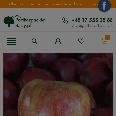
Obecny czas realizacji zamówień wynosi około 5 dni roboczych.
+48 17 555 38 88
sklep@podkarpackiesady.pl
0