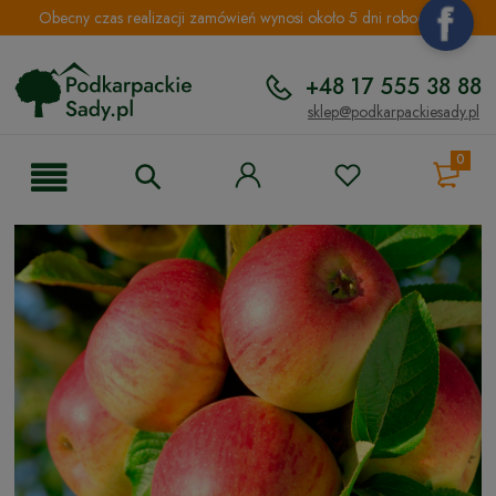
Obecny czas realizacji zamówień wynosi około 5 dni roboczych.
+48 17 555 38 88
sklep@podkarpackiesady.pl
0