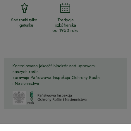
Sadzonki tylko
Tradycja
1 gatunku
szkółkarska
od 1953 roku
Kontrolowana jakość! Nadzór nad uprawami
naszych roślin
sprawuje Państwowa Inspekcja Ochrony Roślin
i Nasiennictwa