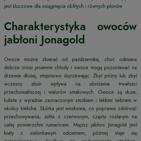
jest kluczowe dla osiągnięcia obfitych i równych plonów.
Charakterystyka owoców
jabłoni Jonagold
Owoce można zbierać od października, choć odmiana
dobrze znosi jesienne chłody i owoce mogą pozostawać na
drzewie dłużej, stopniowo dojrzewając. Zbyt późny lub zbyt
wczesny zbiór wpływa na obniżenie trwałości
przechowalniczej i walorów smakowych. Owoce są duże,
kuliste z wyraźnie zaznaczonym stożkiem i lekkimi żebrami w
okolicy kielicha. Skórka jest woskowa, co poprawia zdolność
przechowywania, żółta z czerwonym, często rozlanym na
całej powierzchni rumieńcem. Miąższ jabłoni Jonagold jest
biały z zielonkawym odcieniem, później staje się