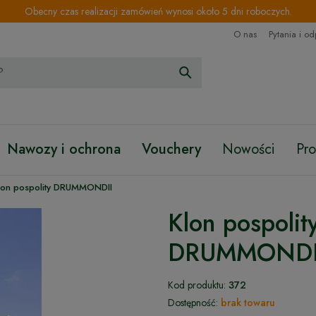
Obecny czas realizacji zamówień wynosi około 5 dni roboczych.
O nas
Pytania i o
Nawozy i ochrona
Vouchery
Nowości
Pr
lon pospolity DRUMMONDII
Klon pospolit
DRUMMONDI
Kod produktu:
372
Dostępność:
brak towaru