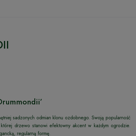
II
‘Drummondii’
ajchętniej sadzonych odmian klonu ozdobnego. Swoją popularność
ęki której drzewo stanowi efektowny akcent w każdym ogrodzie.
gancką, regularną formę.