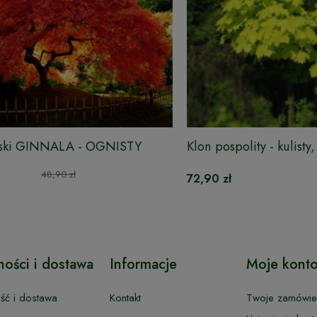
arski GINNALA - OGNISTY
Klon pospolity - kulist
GLOBE
48,90 zł
72,90 zł
ności i dostawa
Informacje
Moje kont
ość i dostawa
Kontakt
Twoje zamówie