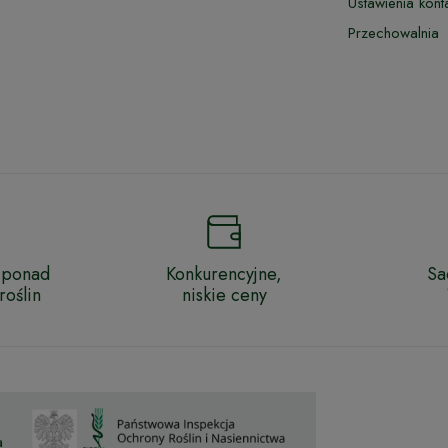
Ustawienia kont
Przechowalnia
 ponad
Konkurencyjne,
Sa
oślin
niskie ceny
a