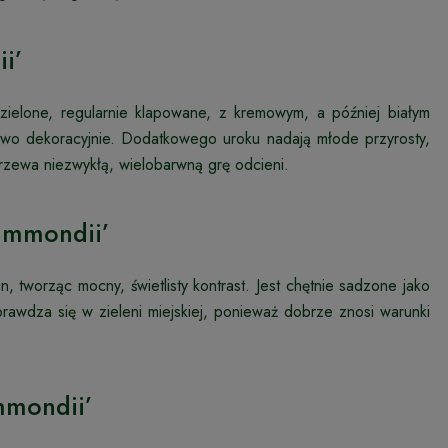
i’
ozielone, regularnie klapowane, z kremowym, a później białym
kowo dekoracyjnie. Dodatkowego uroku nadają młode przyrosty,
rzewa niezwykłą, wielobarwną grę odcieni.
ummondii’
, tworząc mocny, świetlisty kontrast. Jest chętnie sadzone jako
sprawdza się w zieleni miejskiej, ponieważ dobrze znosi warunki
mmondii’