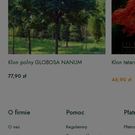
Klon polny GLOBOSA NANUM
Klon tat
77,90 zł
46,90 zł
O firmie
Pomoc
Płat
O nas
Regulaminy
Płatn