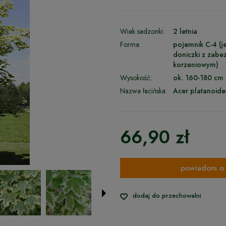
Wiek sadzonki:
2 letnia
Forma:
pojemnik C-4 (je
doniczki z zab
korzeniowym)
Wysokość:
ok. 160-180 cm
Nazwa łacińska:
Acer platanoide
66,90 zł
powiadom o 
dodaj do przechowalni