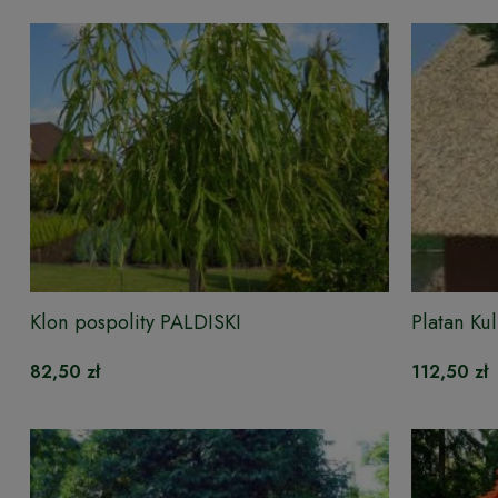
Klon pospolity PALDISKI
Platan K
82,50 zł
112,50 zł