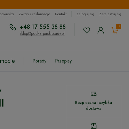
dpowiedzi
Zwroty i reklamacje
Kontakt
Zaloguj się
Zarejestruj się
+48 17 555 38 88
0
sklep@podkarpackiesady.pl
omocje
Porady
Przepisy
y
I
Bezpieczna i szybka
dostawa