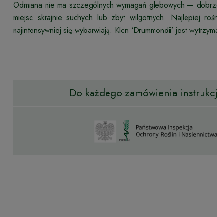
Odmiana nie ma szczególnych wymagań glebowych — dobrze r
miejsc skrajnie suchych lub zbyt wilgotnych. Najlepiej ro
najintensywniej się wybarwiają. Klon ‘Drummondii’ jest wytrzym
Do każdego zamówienia instrukcja