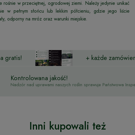
ośnie w przeciętnej, ogrodowej ziemi. Należy jedynie unikać
śnie w pełnym słońcu lub lekkim półcieniu, gdzie jego liście
ały, odporny na mróz oraz warunki miejskie.
 gratis!
+ każde zamówien
Kontrolowana jakość!
Nadzór nad uprawami naszych roślin sprawuje Państwowa Inspek
Inni kupowali też