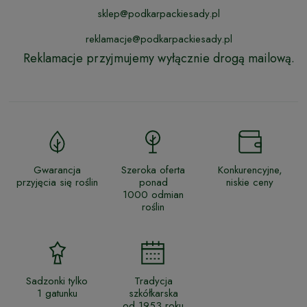
sklep@podkarpackiesady.pl
reklamacje@podkarpackiesady.pl
Reklamacje przyjmujemy wyłącznie drogą mailową.
Gwarancja
Szeroka oferta
Konkurencyjne,
przyjęcia się roślin
ponad
niskie ceny
1000 odmian
roślin
Sadzonki tylko
Tradycja
1 gatunku
szkółkarska
od 1953 roku