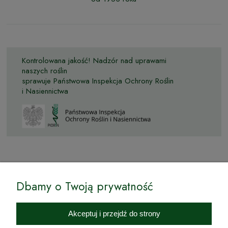
Kontrolowana jakość! Nadzór nad uprawami
naszych roślin
sprawuje Państwowa Inspekcja Ochrony Roślin
i Nasiennictwa
© by Podkarpackiesady.pl / Projekt i realizacja:
Dbamy o Twoją prywatność
Internetowy Sklep Ogrodniczy Podkarpackie Sady to inicjatywa
podkarpackich szkółkarzy, której zamierzeniem jest wprowadzenie na
Akceptuj i przejdź do strony
rynek wysokiej jakości drzewek owocowych, drzewek ozdobnych oraz