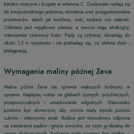
bardzo smaczne i bogate w witaminę C. Doskonale nadają się
do bezpośredniego jedzenia, mrożenia oraz przygotowywania
przetworów, takich jak konfitury, soki, sorbety czy nalewki.
Odmiana jest wyjątkowo plenna, a owoce mają atrakcyjny,
intensywnie czerwony kolor. Pędy są sztywne, dorastają do
około 1,5 m wysokości i nie pokładają się, co ułatwia zbiór i
pielęgnację.
Wymagania maliny późnej Zeva
Malina późna Zeva nie sprawia większych trudności w
uprawie. Najlepiej rośnie na glebach żyznych, próchniczych,
przepuszczalnych i umiarkowanie wilgotnych. Stanowisko
powinno być słoneczne, aby owoce miały wysoki poziom
cukrów i intensywny smak. Roślina jest stosunkowo odporna
na zamieranie pędów i gnicie owoców, co czyni ją idealną do
upraw ekologicznych. Sadzenie malin powinno być płytkie –