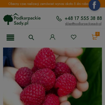
Obecny czas realizacji zamówień wynosi około 5 dni roboczych.
+48 17 555 38 88
sklep@podkarpackiesady.pl
0