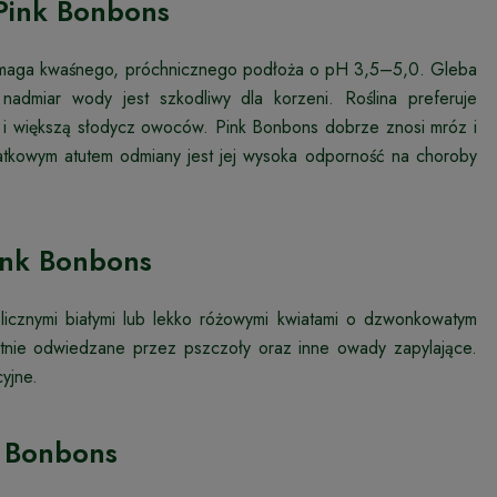
Pink Bonbons
ymaga kwaśnego, próchnicznego podłoża o pH 3,5–5,0. Gleba
nadmiar wody jest szkodliwy dla korzeni. Roślina preferuje
e i większą słodycz owoców. Pink Bonbons dobrze znosi mróz i
atkowym atutem odmiany jest jej wysoka odporność na choroby
Pink Bonbons
 licznymi białymi lub lekko różowymi kwiatami o dzwonkowatym
chętnie odwiedzane przez pszczoły oraz inne owady zapylające.
yjne.
k Bonbons