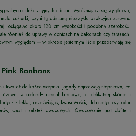
ginalnych i dekoracyjnych odmian, wyróżniająca się wyjątkową,
ałe cukierki, czyni tę odmianę niezwykle atrakcyjną zarówno
artej, osiągając około 120 cm wysokości i podobną szerokość.
ale również do uprawy w donicach na balkonach czy tarasach.
townym wyglądem — w okresie jesiennym liście przebarwiają się
 Pink Bonbons
 i trwa aż do końca sierpnia. Jagody dojrzewają stopniowo, co
oróżowe, a niekiedy niemal kremowe, o delikatnej skórce i
odycz z lekką, orzeźwiającą kwasowością. Ich nietypowy kolor
rów, ciast i sałatek owocowych. Owocowanie jest obfite i