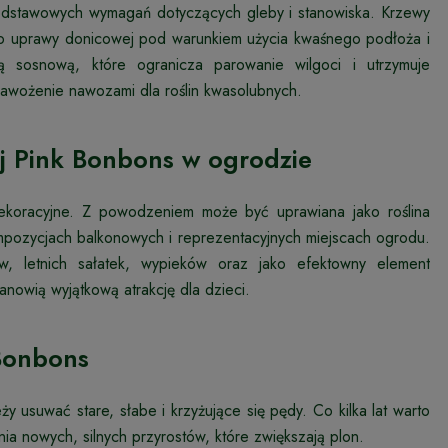
odstawowych wymagań dotyczących gleby i stanowiska. Krzewy
 do uprawy donicowej pod warunkiem użycia kwaśnego podłoża i
ą sosnową, które ogranicza parowanie wilgoci i utrzymuje
awożenie nawozami dla roślin kwasolubnych.
j Pink Bonbons w ogrodzie
ekoracyjne. Z powodzeniem może być uprawiana jako roślina
pozycjach balkonowych i reprezentacyjnych miejscach ogrodu.
, letnich sałatek, wypieków oraz jako efektowny element
anowią wyjątkową atrakcję dla dzieci.
 Bonbons
y usuwać stare, słabe i krzyżujące się pędy. Co kilka lat warto
a nowych, silnych przyrostów, które zwiększają plon.