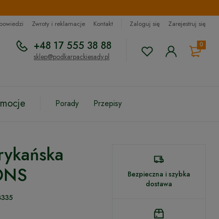
dpowiedzi
Zwroty i reklamacje
Kontakt
Zaloguj się
Zarejestruj się
+48 17 555 38 88
0
sklep@podkarpackiesady.pl
omocje
Porady
Przepisy
rykańska
ONS
Bezpieczna i szybka
dostawa
3335