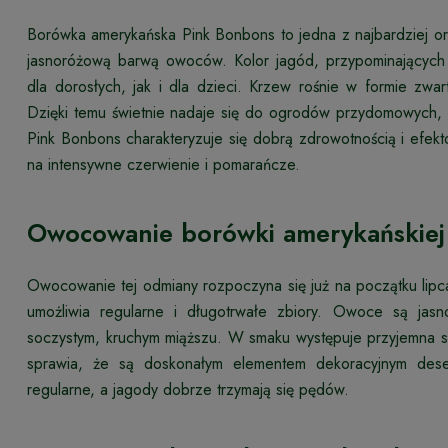
Borówka amerykańska Pink Bonbons to jedna z najbardziej ory
jasnoróżową barwą owoców. Kolor jagód, przypominających m
dla dorosłych, jak i dla dzieci. Krzew rośnie w formie zw
Dzięki temu świetnie nadaje się do ogrodów przydomowych, 
Pink Bonbons charakteryzuje się dobrą zdrowotnością i efek
na intensywne czerwienie i pomarańcze.
Owocowanie borówki amerykańskiej
Owocowanie tej odmiany rozpoczyna się już na początku lipca
umożliwia regularne i długotrwałe zbiory. Owoce są jasn
soczystym, kruchym miąższu. W smaku występuje przyjemna sł
sprawia, że są doskonałym elementem dekoracyjnym dese
regularne, a jagody dobrze trzymają się pędów.