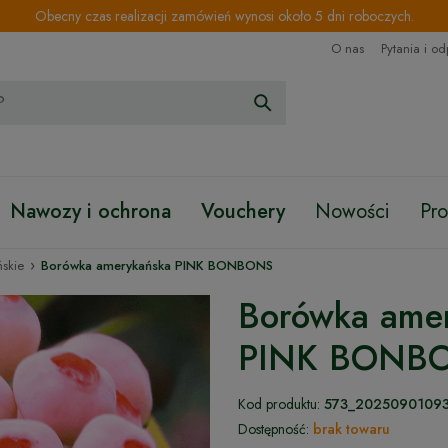
Obecny czas realizacji zamówień wynosi około 5 dni roboczych.
O nas
Pytania i o
Nawozy i ochrona
Vouchery
Nowości
Pr
›
skie
Borówka amerykańska PINK BONBONS
Borówka ame
PINK BONB
Kod produktu:
573_2025090109
Dostępność:
brak towaru