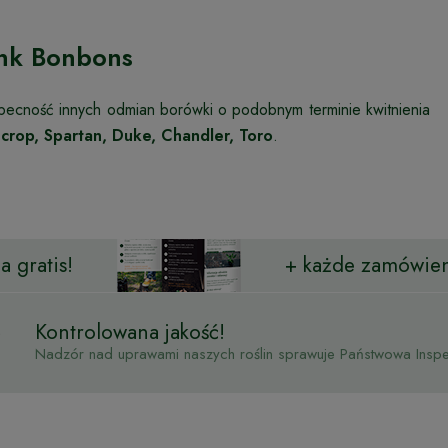
ink Bonbons
becność innych odmian borówki o podobnym terminie kwitnienia
crop, Spartan, Duke, Chandler, Toro
.
 gratis!
+ każde zamówien
Kontrolowana jakość!
Nadzór nad uprawami naszych roślin sprawuje Państwowa Inspek