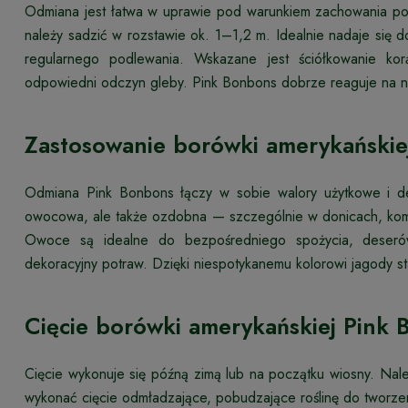
Odmiana jest łatwa w uprawie pod warunkiem zachowania p
należy sadzić w rozstawie ok. 1–1,2 m. Idealnie nadaje się
regularnego podlewania. Wskazane jest ściółkowanie kor
odpowiedni odczyn gleby. Pink Bonbons dobrze reaguje na n
Zastosowanie borówki amerykańskie
Odmiana Pink Bonbons łączy w sobie walory użytkowe i d
owocowa, ale także ozdobna — szczególnie w donicach, kom
Owoce są idealne do bezpośredniego spożycia, deserów
dekoracyjny potraw. Dzięki niespotykanemu kolorowi jagody st
Cięcie borówki amerykańskiej Pink
Cięcie wykonuje się późną zimą lub na początku wiosny. Należ
wykonać cięcie odmładzające, pobudzające roślinę do tworzeni