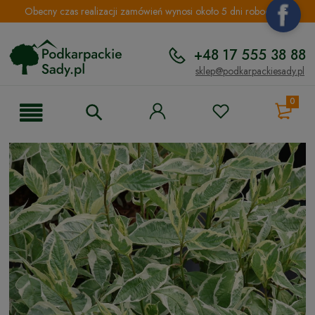
Obecny czas realizacji zamówień wynosi około 5 dni roboczych.
+48 17 555 38 88
sklep@podkarpackiesady.pl
0