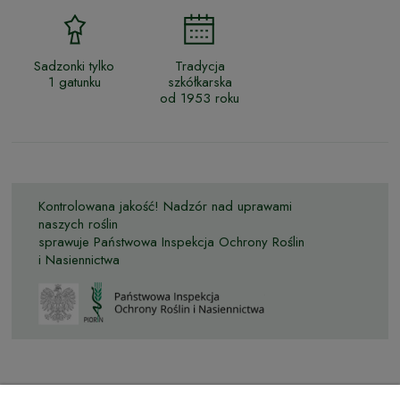
Sadzonki tylko
Tradycja
1 gatunku
szkółkarska
od 1953 roku
Kontrolowana jakość! Nadzór nad uprawami
naszych roślin
sprawuje Państwowa Inspekcja Ochrony Roślin
i Nasiennictwa