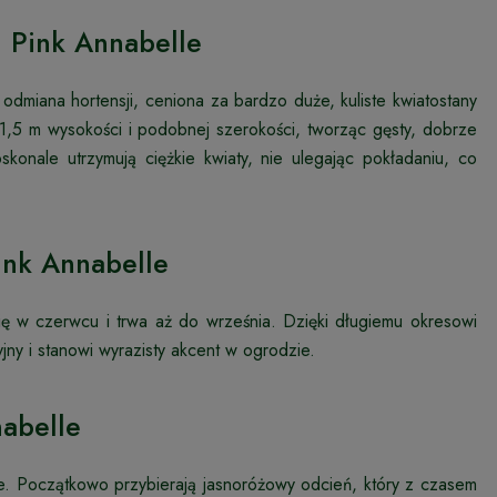
j Pink Annabelle
odmiana hortensji, ceniona za bardzo duże, kuliste kwiatostany
1,5 m wysokości i podobnej szerokości, tworząc gęsty, dobrze
oskonale utrzymują ciężkie kwiaty, nie ulegając pokładaniu, co
ink Annabelle
się w czerwcu i trwa aż do września. Dzięki długiemu okresowi
jny i stanowi wyrazisty akcent w ogrodzie.
nabelle
czne. Początkowo przybierają jasnoróżowy odcień, który z czasem