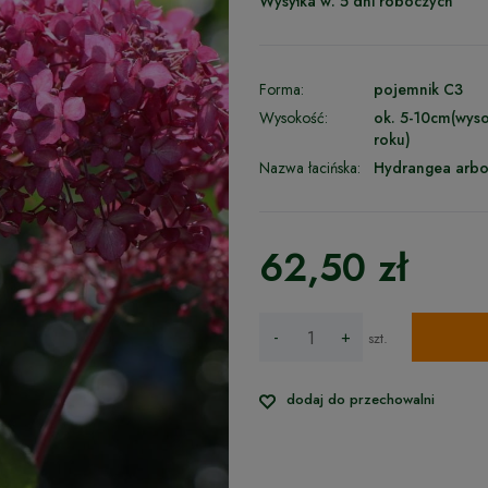
Wysyłka w:
5 dni roboczych
Forma:
pojemnik C3
Wysokość:
ok. 5-10cm(wys
roku)
Nazwa łacińska:
Hydrangea arbo
62,50 zł
-
+
szt.
dodaj do przechowalni