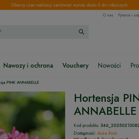
Obecny czas realizacji zamówień wynosi około 5 dni roboczych.
O nas
Pytania i o
Nawozy i ochrona
Vouchery
Nowości
Pr
nsja PINK ANNABELLE
Hortensja PI
ANNABELLE
Kod produktu:
546_2025021308
Dostępność:
duża ilość