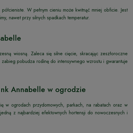
 półcieniste. W pełnym cieniu może kwitnąć mniej obficie. Jest
my, nawet przy silnych spadkach temperatur.
nabelle
zesną wiosną. Zaleca się silne cięcie, skracając zeszłoroczne
 zabieg pobudza roślinę do intensywnego wzrostu i gwarantuje
Pink Annabelle w ogrodzie
 się w ogrodach przydomowych, parkach, na rabatach oraz w
 jedną z najbardziej efektownych hortensji do nowoczesnych i