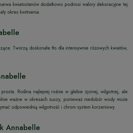
ię barwa kwiatostanów dodatkowo podnosi walory dekoracyjne tej
ały okres kwitnienia.
abelle
zczące. Tworzą doskonałe tło dla intensywnie różowych kwiatów,
nnabelle
rosta. Roślina najlepiej rośnie w glebie żyznej, wilgotnej, ale
gólnie ważne w okresach suszy, ponieważ niedobór wody może
zymać odpowiednią wilgotność i chroni system korzeniowy.
nk Annabelle