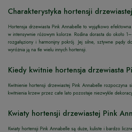
Charakterystyka hortensji drzewiaste
Hortensja drzewiasta Pink Annabelle to wyjątkowo efektowna 
w intensywnie różowym kolorze. Roślina dorasta do około 1–
rozgałęziony i harmonijny pokrój. Jej silne, sztywne pędy d
wyróżnia ją na tle wielu innych hortensji.
Kiedy kwitnie hortensja drzewiasta P
Kwitnienie hortensji drzewiastej Pink Annabelle rozpoczyna 
kwitnienia krzew przez całe lato pozostaje niezwykle dekoracy
Kwiaty hortensji drzewiastej Pink An
Kwiaty hortensji Pink Annabelle są duże, kuliste i bardzo li