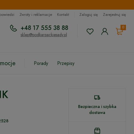
dpowiedzi
Zwroty i reklamacje
Kontakt
Zaloguj się
Zarejestruj się
+48 17 555 38 88
0
sklep@podkarpackiesady.pl
omocje
Porady
Przepisy
NK
Bezpieczna i szybka
dostawa
2528