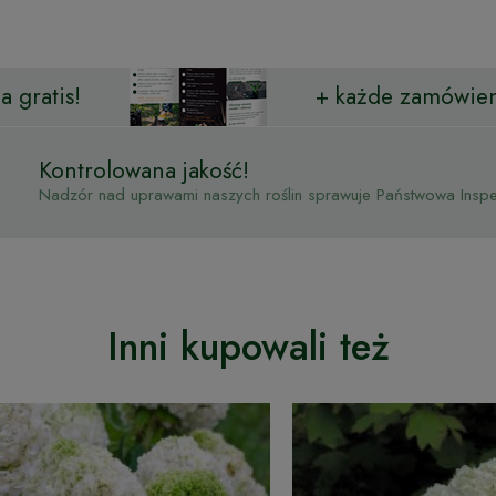
 gratis!
+ każde zamówien
Kontrolowana jakość!
Nadzór nad uprawami naszych roślin sprawuje Państwowa Inspek
Inni kupowali też