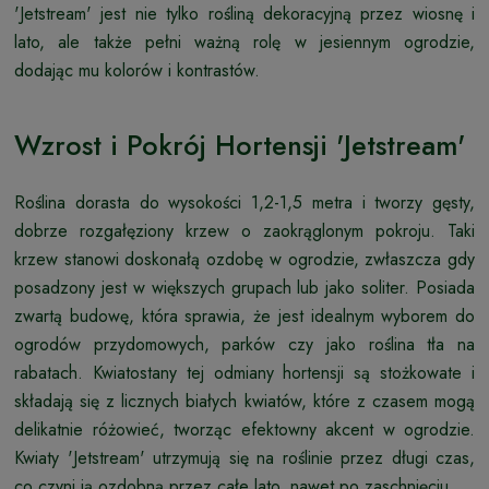
'Jetstream' jest nie tylko rośliną dekoracyjną przez wiosnę i
lato, ale także pełni ważną rolę w jesiennym ogrodzie,
dodając mu kolorów i kontrastów.
Wzrost i Pokrój Hortensji 'Jetstream'
Roślina dorasta do wysokości 1,2-1,5 metra i tworzy gęsty,
dobrze rozgałęziony krzew o zaokrąglonym pokroju. Taki
krzew stanowi doskonałą ozdobę w ogrodzie, zwłaszcza gdy
posadzony jest w większych grupach lub jako soliter. Posiada
zwartą budowę, która sprawia, że jest idealnym wyborem do
ogrodów przydomowych, parków czy jako roślina tła na
rabatach. Kwiatostany tej odmiany hortensji są stożkowate i
składają się z licznych białych kwiatów, które z czasem mogą
delikatnie różowieć, tworząc efektowny akcent w ogrodzie.
Kwiaty 'Jetstream' utrzymują się na roślinie przez długi czas,
co czyni ją ozdobną przez całe lato, nawet po zaschnięciu.