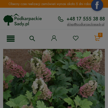
Obecny czas realizacji zamówień wynosi około 5 dni roboczych.
+48 17 555 38 88
sklep@podkarpackiesady.pl
0