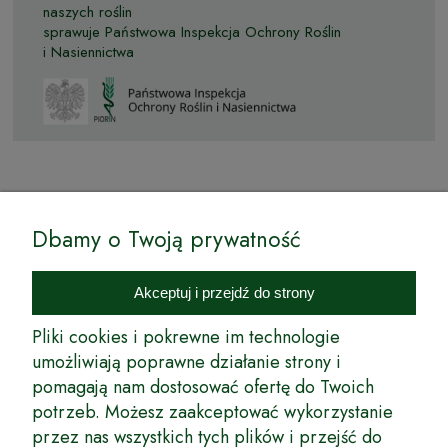
naszych roślin
sprawuje Państwowa Inspekcja Ochrony Roślin
i Nasiennictwa
© by Podkarpackiesady.pl / Projekt i realizacja:
Dbamy o Twoją prywatność
Internetowy Sklep Ogrodniczy Podkarpackie Sady to inicjatywa
podkarpackich szkółkarzy, której zamierzeniem jest wprowadzenie na
Akceptuj i przejdź do strony
rynek wysokiej jakości drzewek owocowych, drzewek ozdobnych oraz
innych produktów pozwalających na uprawianie zarówno małych, jak
Pliki cookies i pokrewne im technologie
i dużych sadów oraz ogrodów.
umożliwiają poprawne działanie strony i
pomagają nam dostosować ofertę do Twoich
Wspólnie stworzyliśmy dla Państwa kompleksową ofertę - wspaniałe
produkty, dary ziemi ze szkółek drzewek ozdobnych i owocowych,
potrzeb. Możesz zaakceptować wykorzystanie
których tradycje sięgają roku 1953. Drzewka produkowane są
przez nas wszystkich tych plików i przejść do