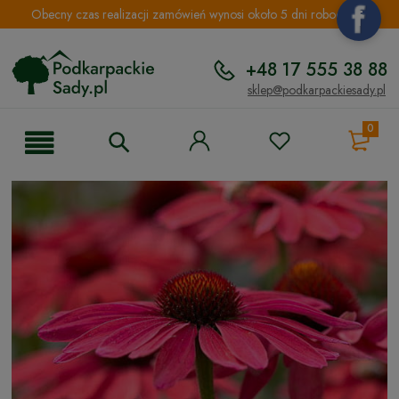
Obecny czas realizacji zamówień wynosi około 5 dni roboczych.
+48 17 555 38 88
sklep@podkarpackiesady.pl
0