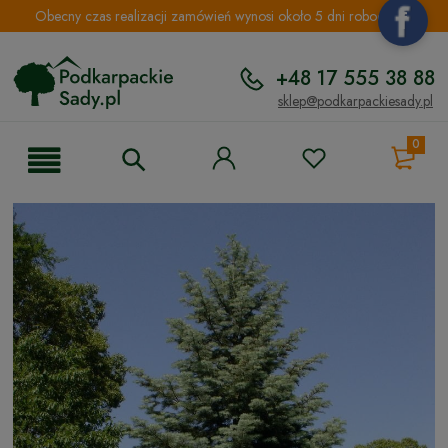
Obecny czas realizacji zamówień wynosi około 5 dni roboczych.
+48 17 555 38 88
sklep@podkarpackiesady.pl
0