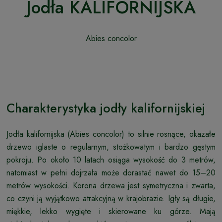
Jodła KALIFORNIJSKA
Abies concolor
Charakterystyka jodły kalifornijskiej
Jodła kalifornijska (Abies concolor) to silnie rosnące, okazałe
drzewo iglaste o regularnym, stożkowatym i bardzo gęstym
pokroju. Po około 10 latach osiąga wysokość do 3 metrów,
natomiast w pełni dojrzała może dorastać nawet do 15–20
metrów wysokości. Korona drzewa jest symetryczna i zwarta,
co czyni ją wyjątkowo atrakcyjną w krajobrazie. Igły są długie,
miękkie, lekko wygięte i skierowane ku górze. Mają