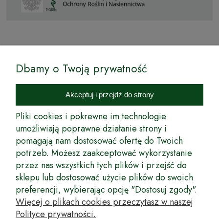
© by Podkarpackiesady.pl / Projekt i realizacja:
Dbamy o Twoją prywatność
Internetowy Sklep Ogrodniczy Podkarpackie Sady to inicjatywa
podkarpackich szkółkarzy, której zamierzeniem jest wprowadzenie na
Akceptuj i przejdź do strony
rynek wysokiej jakości drzewek owocowych, drzewek ozdobnych oraz
innych produktów pozwalających na uprawianie zarówno małych, jak
Pliki cookies i pokrewne im technologie
i dużych sadów oraz ogrodów.
umożliwiają poprawne działanie strony i
pomagają nam dostosować ofertę do Twoich
Wspólnie stworzyliśmy dla Państwa kompleksową ofertę - wspaniałe
produkty, dary ziemi ze szkółek drzewek ozdobnych i owocowych,
potrzeb. Możesz zaakceptować wykorzystanie
których tradycje sięgają roku 1953. Drzewka produkowane są
przez nas wszystkich tych plików i przejść do
z najwyższą starannością przez trzecie pokolenie plantatorów.
sklepu lub dostosować użycie plików do swoich
Długoletnie Doświadczenie sprawiło, że wszystkie drzewka cechuje
preferencji, wybierając opcję "Dostosuj zgody".
duża odporność na zmienne warunki atmosferyczne naszego klimatu
oraz niezwykły urodzaj. W ofercie naszego internetowego sklepu
Więcej o plikach cookies przeczytasz w naszej
ogrodniczego: drzewka owocowe, krzewy owocowe, drzewka
Polityce prywatności.