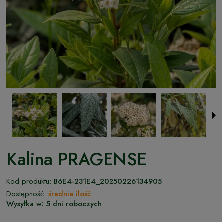
Kalina PRAGENSE
Kod produktu:
B6E4-231E4_20250226134905
Dostępność:
średnia ilość
Wysyłka w:
5 dni roboczych