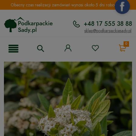
Obecny czas realizacji zamówień wynosi około 5 dni roboczych.
+48 17 555 38 88
sklep@podkarpackiesady.pl
0