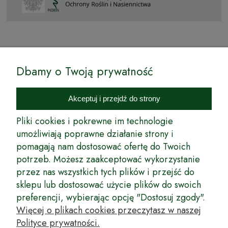
© by Podkarpackiesady.pl / Projekt i realizacja:
Dbamy o Twoją prywatność
Internetowy Sklep Ogrodniczy Podkarpackie Sady to inicjatywa
podkarpackich szkółkarzy, której zamierzeniem jest wprowadzenie na
Akceptuj i przejdź do strony
rynek wysokiej jakości drzewek owocowych, drzewek ozdobnych oraz
innych produktów pozwalających na uprawianie zarówno małych, jak
Pliki cookies i pokrewne im technologie
i dużych sadów oraz ogrodów.
umożliwiają poprawne działanie strony i
pomagają nam dostosować ofertę do Twoich
Wspólnie stworzyliśmy dla Państwa kompleksową ofertę - wspaniałe
produkty, dary ziemi ze szkółek drzewek ozdobnych i owocowych,
potrzeb. Możesz zaakceptować wykorzystanie
których tradycje sięgają roku 1953. Drzewka produkowane są
przez nas wszystkich tych plików i przejść do
z najwyższą starannością przez trzecie pokolenie plantatorów.
sklepu lub dostosować użycie plików do swoich
Długoletnie Doświadczenie sprawiło, że wszystkie drzewka cechuje
preferencji, wybierając opcję "Dostosuj zgody".
duża odporność na zmienne warunki atmosferyczne naszego klimatu
oraz niezwykły urodzaj. W ofercie naszego internetowego sklepu
Więcej o plikach cookies przeczytasz w naszej
ogrodniczego: drzewka owocowe, krzewy owocowe, drzewka
Polityce prywatności.