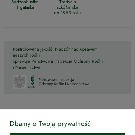
Sadzonki tylko
Tradycja
1 gatunku
szkółkarska
od 1953 roku
Kontrolowana jakość! Nadzór nad uprawami
naszych roślin
sprawuje Państwowa Inspekcja Ochrony Roślin
i Nasiennictwa
© by Podkarpackiesady.pl / Projekt i realizacja:
Dbamy o Twoją prywatność
Internetowy Sklep Ogrodniczy Podkarpackie Sady to inicjatywa