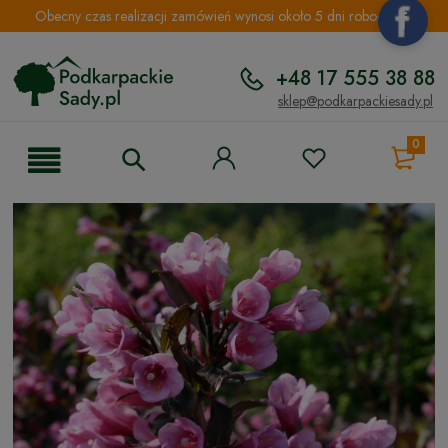
Obecny czas realizacji zamówień wynosi około 5 dni roboczych.
+48 17 555 38 88
sklep@podkarpackiesady.pl
0