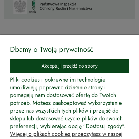
© by Podkarpackiesady.pl / Projekt i realizacja:
Dbamy o Twoją prywatność
Internetowy Sklep Ogrodniczy Podkarpackie Sady to inicjatywa
podkarpackich szkółkarzy, której zamierzeniem jest wprowadzenie na
Akceptuj i przejdź do strony
rynek wysokiej jakości drzewek owocowych, drzewek ozdobnych oraz
innych produktów pozwalających na uprawianie zarówno małych, jak
Pliki cookies i pokrewne im technologie
i dużych sadów oraz ogrodów.
umożliwiają poprawne działanie strony i
pomagają nam dostosować ofertę do Twoich
Wspólnie stworzyliśmy dla Państwa kompleksową ofertę - wspaniałe
produkty, dary ziemi ze szkółek drzewek ozdobnych i owocowych,
potrzeb. Możesz zaakceptować wykorzystanie
których tradycje sięgają roku 1953. Drzewka produkowane są
przez nas wszystkich tych plików i przejść do
z najwyższą starannością przez trzecie pokolenie plantatorów.
sklepu lub dostosować użycie plików do swoich
Długoletnie Doświadczenie sprawiło, że wszystkie drzewka cechuje
preferencji, wybierając opcję "Dostosuj zgody".
duża odporność na zmienne warunki atmosferyczne naszego klimatu
oraz niezwykły urodzaj. W ofercie naszego internetowego sklepu
Więcej o plikach cookies przeczytasz w naszej