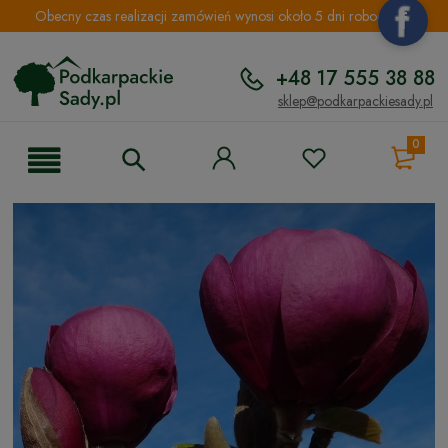
Obecny czas realizacji zamówień wynosi około 5 dni roboczych.
+48 17 555 38 88
sklep@podkarpackiesady.pl
0