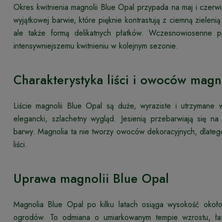
Okres kwitnienia magnolii Blue Opal przypada na maj i czerw
wyjątkowej barwie, które pięknie kontrastują z ciemną zielenią 
ale także formą delikatnych płatków. Wczesnowiosenne p
intensywniejszemu kwitnieniu w kolejnym sezonie.
Charakterystyka liści i owoców magn
Liście magnolii Blue Opal są duże, wyraziste i utrzymane w
elegancki, szlachetny wygląd. Jesienią przebarwiają się 
barwy. Magnolia ta nie tworzy owoców dekoracyjnych, dlatego
liści.
Uprawa magnolii Blue Opal
Magnolia Blue Opal po kilku latach osiąga wysokość oko
ogrodów. To odmiana o umiarkowanym tempie wzrostu, łat