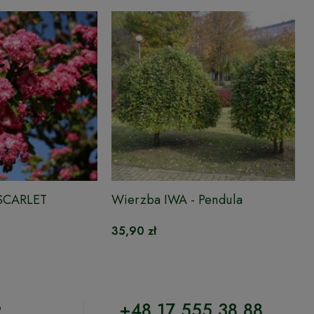
 SCARLET
Wierzba IWA - Pendula
35,90 zł
o
+48 17 555 38 88