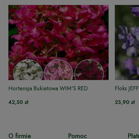
Hortensja Bukietowa WIM'S RED
Floks JEF
42,50 zł
23,90 zł
O firmie
Pomoc
Płat