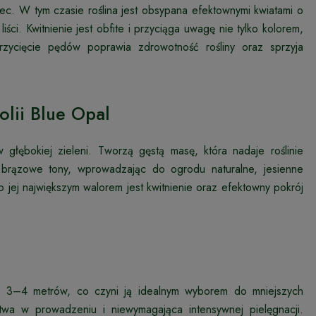
iec. W tym czasie roślina jest obsypana efektownymi kwiatami o
liści. Kwitnienie jest obfite i przyciąga uwagę nie tylko kolorem,
rzycięcie pędów poprawia zdrowotność rośliny oraz sprzyja
olii Blue Opal
 głębokiej zieleni. Tworzą gęstą masę, która nadaje roślinie
na brązowe tony, wprowadzając do ogrodu naturalne, jesienne
 jej największym walorem jest kwitnienie oraz efektowny pokrój
ło 3–4 metrów, co czyni ją idealnym wyborem do mniejszych
wa w prowadzeniu i niewymagająca intensywnej pielęgnacji.