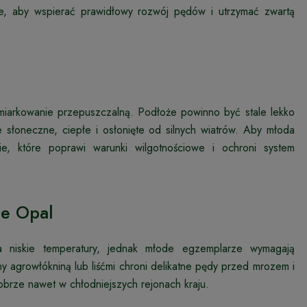
ce, aby wspierać prawidłowy rozwój pędów i utrzymać zwartą
umiarkowanie przepuszczalną. Podłoże powinno być stale lekko
e słoneczne, ciepłe i osłonięte od silnych wiatrów. Aby młoda
nie, które poprawi warunki wilgotnościowe i ochroni system
ue Opal
 niskie temperatury, jednak młode egzemplarze wymagają
y agrowłókniną lub liśćmi chroni delikatne pędy przed mrozem i
obrze nawet w chłodniejszych rejonach kraju.