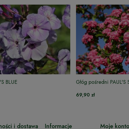
F'S BLUE
Głóg pośredni PAUL'S
okulizowany
69,90 zł
ności i dostawa
Informacje
Moje kont