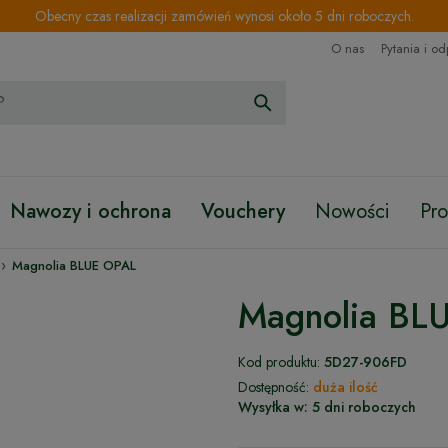
Obecny czas realizacji zamówień wynosi około 5 dni roboczych.
O nas
Pytania i o
Nawozy i ochrona
Vouchery
Nowości
Pr
›
Magnolia BLUE OPAL
Magnolia BL
Kod produktu:
5D27-906FD
Dostępność:
duża ilość
Wysyłka w:
5 dni roboczych