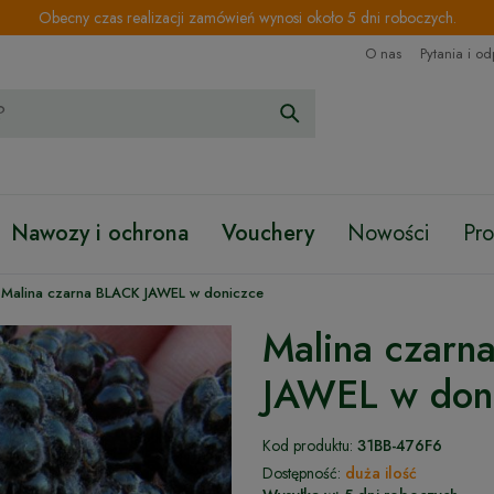
Obecny czas realizacji zamówień wynosi około 5 dni roboczych.
O nas
Pytania i o
Nawozy i ochrona
Vouchery
Nowości
Pr
Malina czarna BLACK JAWEL w doniczce
Malina czar
JAWEL w don
Kod produktu:
31BB-476F6
Dostępność:
duża ilość