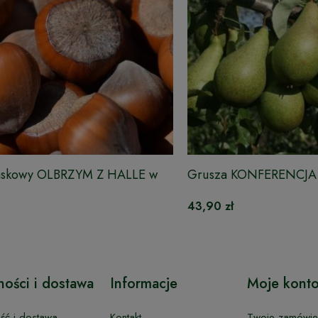
askowy OLBRZYM Z HALLE w
Grusza KONFERENCJA 
43,90 zł
ności i dostawa
Informacje
Moje kont
ość i dostawa
Kontakt
Twoje zamówie