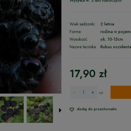
Wysyłka w:
5 dni roboczych
Wiek sadzonki:
2 letnia
Forma:
roślina w pojem
Wysokość:
ok. 10-15cm
Nazwa łacińska:
Rubus occidenta
17,90 zł
-
+
szt.
dodaj do przechowalni