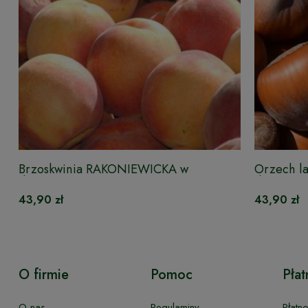
Brzoskwinia RAKONIEWICKA w
Orzech l
doniczce
doniczce
43,90 zł
43,90 zł
O firmie
Pomoc
Płat
O nas
Regulaminy
Płatn