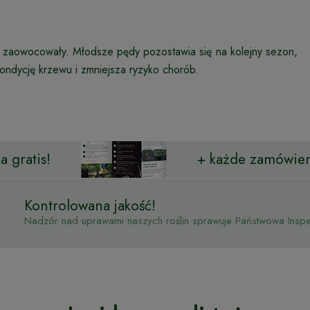
ż zaowocowały. Młodsze pędy pozostawia się na kolejny sezon,
ondycję krzewu i zmniejsza ryzyko chorób.
 gratis!
+ każde zamówien
Kontrolowana jakość!
Nadzór nad uprawami naszych roślin sprawuje Państwowa Inspek