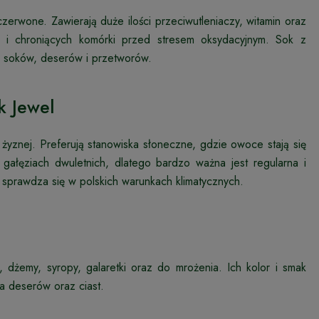
zerwone. Zawierają duże ilości przeciwutleniaczy, witamin oraz
u i chroniących komórki przed stresem oksydacyjnym. Sok z
a soków, deserów i przetworów.
k Jewel
i żyznej. Preferują stanowiska słoneczne, gdzie owoce stają się
gałęziach dwuletnich, dlatego bardzo ważna jest regularna i
e sprawdza się w polskich warunkach klimatycznych.
dżemy, syropy, galaretki oraz do mrożenia. Ich kolor i smak
a deserów oraz ciast.