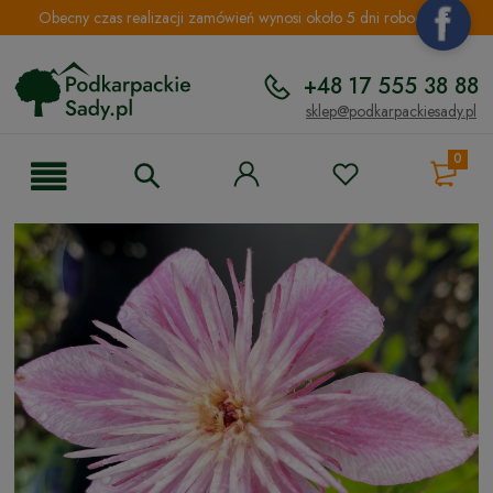
Obecny czas realizacji zamówień wynosi około 5 dni roboczych.
+48 17 555 38 88
sklep@podkarpackiesady.pl
0