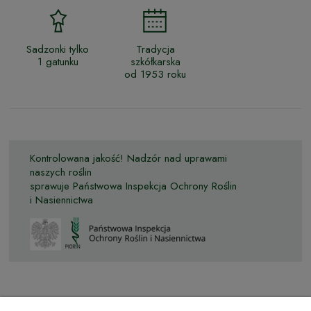
Sadzonki tylko
Tradycja
1 gatunku
szkółkarska
od 1953 roku
Kontrolowana jakość! Nadzór nad uprawami
naszych roślin
sprawuje Państwowa Inspekcja Ochrony Roślin
i Nasiennictwa