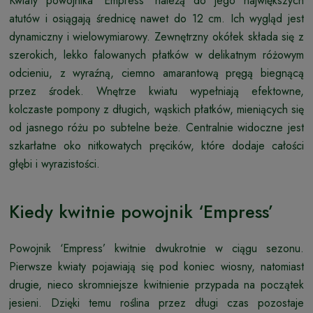
Kwiaty powojnika ‘Empress’ należą do jego największych
atutów i osiągają średnicę nawet do 12 cm. Ich wygląd jest
dynamiczny i wielowymiarowy. Zewnętrzny okółek składa się z
szerokich, lekko falowanych płatków w delikatnym różowym
odcieniu, z wyraźną, ciemno amarantową pręgą biegnącą
przez środek. Wnętrze kwiatu wypełniają efektowne,
kolczaste pompony z długich, wąskich płatków, mieniących się
od jasnego różu po subtelne beże. Centralnie widoczne jest
szkarłatne oko nitkowatych pręcików, które dodaje całości
głębi i wyrazistości.
Kiedy kwitnie powojnik ‘Empress’
Powojnik ‘Empress’ kwitnie dwukrotnie w ciągu sezonu.
Pierwsze kwiaty pojawiają się pod koniec wiosny, natomiast
drugie, nieco skromniejsze kwitnienie przypada na początek
jesieni. Dzięki temu roślina przez długi czas pozostaje