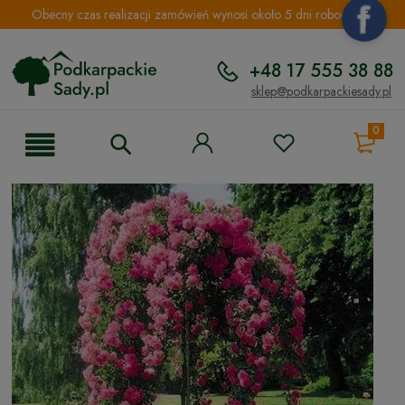
Obecny czas realizacji zamówień wynosi około 5 dni roboczych.
+48 17 555 38 88
sklep@podkarpackiesady.pl
0