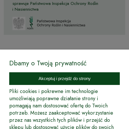
sprawuje Państwowa Inspekcja Ochrony Roślin
i Nasiennictwa
© by Podkarpackiesady.pl / Projekt i realizacja:
Dbamy o Twoją prywatność
Internetowy Sklep Ogrodniczy Podkarpackie Sady to inicjatywa
podkarpackich szkółkarzy, której zamierzeniem jest wprowadzenie na
Akceptuj i przejdź do strony
rynek wysokiej jakości drzewek owocowych, drzewek ozdobnych oraz
innych produktów pozwalających na uprawianie zarówno małych, jak
Pliki cookies i pokrewne im technologie
i dużych sadów oraz ogrodów.
umożliwiają poprawne działanie strony i
pomagają nam dostosować ofertę do Twoich
Wspólnie stworzyliśmy dla Państwa kompleksową ofertę - wspaniałe
produkty, dary ziemi ze szkółek drzewek ozdobnych i owocowych,
potrzeb. Możesz zaakceptować wykorzystanie
których tradycje sięgają roku 1953. Drzewka produkowane są
przez nas wszystkich tych plików i przejść do
z najwyższą starannością przez trzecie pokolenie plantatorów.
sklepu lub dostosować użycie plików do swoich