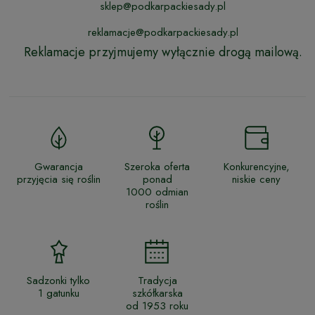
sklep@podkarpackiesady.pl
reklamacje@podkarpackiesady.pl
Reklamacje przyjmujemy wyłącznie drogą mailową.
Gwarancja
Szeroka oferta
Konkurencyjne,
przyjęcia się roślin
ponad
niskie ceny
1000 odmian
roślin
Sadzonki tylko
Tradycja
1 gatunku
szkółkarska
od 1953 roku