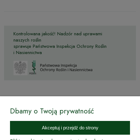
Kontrolowana jakość! Nadzór nad uprawami
naszych roślin
sprawuje Państwowa Inspekcja Ochrony Roślin
i Nasiennictwa
© by Podkarpackiesady.pl / Projekt i realizacja:
Dbamy o Twoją prywatność
Internetowy Sklep Ogrodniczy Podkarpackie Sady to inicjatywa
podkarpackich szkółkarzy, której zamierzeniem jest wprowadzenie na
Akceptuj i przejdź do strony
rynek wysokiej jakości drzewek owocowych, drzewek ozdobnych oraz