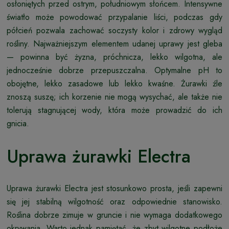
osłoniętych przed ostrym, południowym słońcem. Intensywne
światło może powodować przypalanie liści, podczas gdy
półcień pozwala zachować soczysty kolor i zdrowy wygląd
rośliny. Najważniejszym elementem udanej uprawy jest gleba
— powinna być żyzna, próchnicza, lekko wilgotna, ale
jednocześnie dobrze przepuszczalna. Optymalne pH to
obojętne, lekko zasadowe lub lekko kwaśne. Żurawki źle
znoszą suszę; ich korzenie nie mogą wysychać, ale także nie
tolerują stagnującej wody, która może prowadzić do ich
gnicia.
Uprawa żurawki Electra
Uprawa żurawki Electra jest stosunkowo prosta, jeśli zapewni
się jej stabilną wilgotność oraz odpowiednie stanowisko.
Roślina dobrze zimuje w gruncie i nie wymaga dodatkowego
okrywania. Warto jednak pamiętać, że zbyt wilgotne podłoże