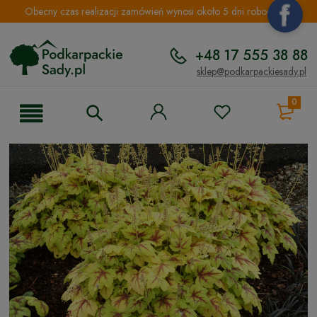
Obecny czas realizacji zamówień wynosi około 5 dni roboczych.
+48 17 555 38 88
sklep@podkarpackiesady.pl
0