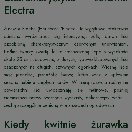
Electra
Żurawka Electra (Heuchera ‘Electra’) to wyjątkowo efektowna
odmiana wyróżniająca się intensywną, żółtą barwą liści
ozdobioną charakterystycznym czerwonym unerwieniem.
Roślina tworzy zwartą, lekko spłaszczoną kępę o wysokości
około 25 cm, zbudowaną z dużych, typowo klapowanych liści
osadzonych na długich, sztywnych ogonkach. Wiosną liście
mają jednolitą, jasnożółtą barwę, która wraz z upływem
sezonu nabiera ciepłych tonów. W miarę rozwoju rośliny na
powierzchni liści uwidaczniają się malinowe, później
ciemniejsze nerwy tworzące wyrazisty, dekoracyjny wzór —
cechę szczególnie cenioną w aranżacjach ogrodowych.
Kiedy kwitnie żurawka