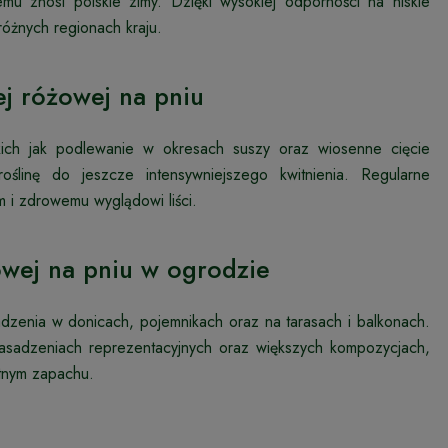
u znosi polskie zimy. Dzięki wysokiej odporności na niskie
óżnych regionach kraju.
ej różowej na pniu
kich jak podlewanie w okresach suszy oraz wiosenne cięcie
oślinę do jeszcze intensywniejszego kwitnienia. Regularne
 i zdrowemu wyglądowi liści.
owej na pniu w ogrodzie
dzenia w donicach, pojemnikach oraz na tarasach i balkonach.
asadzeniach reprezentacyjnych oraz większych kompozycjach,
atnym zapachu.