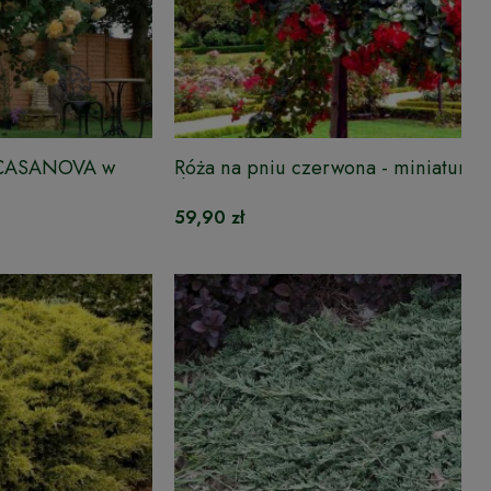
 CASANOVA w
Róża na pniu czerwona - miniaturow
doniczce
59,90 zł