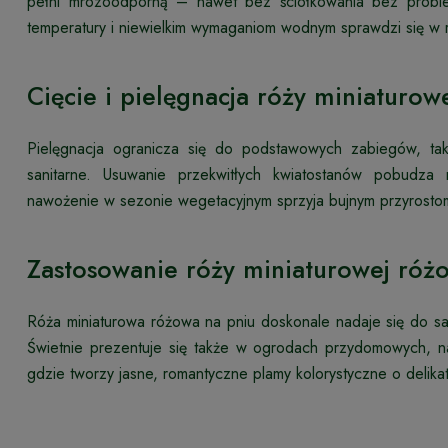
pełni mrozoodporną – nawet bez ściółkowania bez problem
temperatury i niewielkim wymaganiom wodnym sprawdzi się w r
Cięcie i pielęgnacja róży miniaturow
Pielęgnacja ogranicza się do podstawowych zabiegów, ta
sanitarne. Usuwanie przekwitłych kwiatostanów pobudza r
nawożenie w sezonie wegetacyjnym sprzyja bujnym przyrostom
Zastosowanie róży miniaturowej róż
Róża miniaturowa różowa na pniu doskonale nadaje się do sa
Świetnie prezentuje się także w ogrodach przydomowych, n
gdzie tworzy jasne, romantyczne plamy kolorystyczne o delik