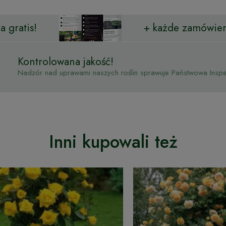
 gratis!
+ każde zamówien
Kontrolowana jakość!
Nadzór nad uprawami naszych roślin sprawuje Państwowa Inspek
Inni kupowali też