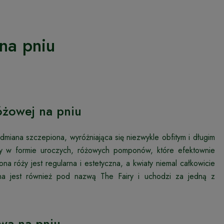
na pniu
óżowej na pniu
miana szczepiona, wyróżniająca się niezwykle obfitym i długim
tany w formie uroczych, różowych pomponów, które efektownie
ona róży jest regularna i estetyczna, a kwiaty niemal całkowicie
ana jest również pod nazwą The Fairy i uchodzi za jedną z
owa na pniu