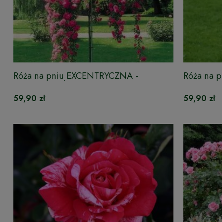
Róża na pniu EXCENTRYCZNA -
Róża na 
zwisająca w doniczce
59,90 zł
59,90 zł