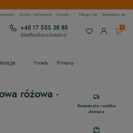
dpowiedzi
Zwroty i reklamacje
Kontakt
Zaloguj się
Zarejestruj się
+48 17 555 38 88
0
sklep@podkarpackiesady.pl
omocje
Porady
Przepisy
rowa różowa -
Bezpieczna i szybka
dostawa