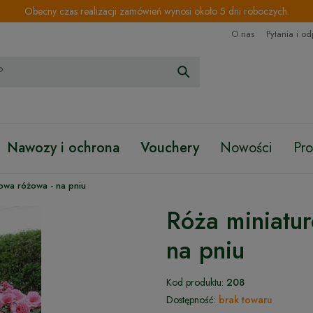
Obecny czas realizacji zamówień wynosi około 5 dni roboczych.
O nas
Pytania i o
Nawozy i ochrona
Vouchery
Nowości
Pr
owa różowa - na pniu
Róża miniatu
na pniu
Kod produktu:
208
Dostępność:
brak towaru