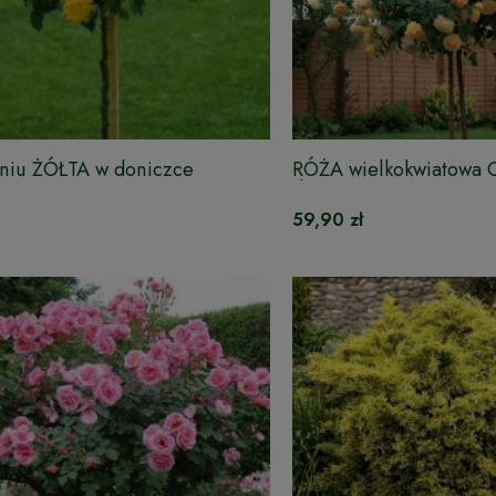
pniu ŻÓŁTA w doniczce
RÓŻA wielkokwiatowa
doniczce - na pniu
59,90 zł