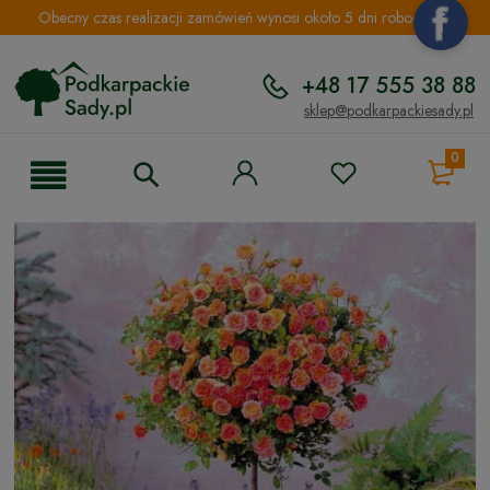
Obecny czas realizacji zamówień wynosi około 5 dni roboczych.
+48 17 555 38 88
sklep@podkarpackiesady.pl
0