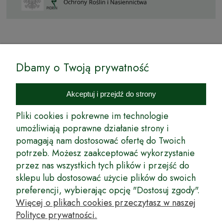
© by Podkarpackiesady.pl / Projekt i realizacja:
Dbamy o Twoją prywatność
Internetowy Sklep Ogrodniczy Podkarpackie Sady to inicjatywa
podkarpackich szkółkarzy, której zamierzeniem jest wprowadzenie na
Akceptuj i przejdź do strony
rynek wysokiej jakości drzewek owocowych, drzewek ozdobnych oraz
innych produktów pozwalających na uprawianie zarówno małych, jak
Pliki cookies i pokrewne im technologie
i dużych sadów oraz ogrodów.
umożliwiają poprawne działanie strony i
pomagają nam dostosować ofertę do Twoich
Wspólnie stworzyliśmy dla Państwa kompleksową ofertę - wspaniałe
produkty, dary ziemi ze szkółek drzewek ozdobnych i owocowych,
potrzeb. Możesz zaakceptować wykorzystanie
których tradycje sięgają roku 1953. Drzewka produkowane są
przez nas wszystkich tych plików i przejść do
z najwyższą starannością przez trzecie pokolenie plantatorów.
sklepu lub dostosować użycie plików do swoich
Długoletnie Doświadczenie sprawiło, że wszystkie drzewka cechuje
preferencji, wybierając opcję "Dostosuj zgody".
duża odporność na zmienne warunki atmosferyczne naszego klimatu
oraz niezwykły urodzaj. W ofercie naszego internetowego sklepu
Więcej o plikach cookies przeczytasz w naszej
ogrodniczego: drzewka owocowe, krzewy owocowe, drzewka
Polityce prywatności.
ozdobne, odmiany jabłoni, sadzonki drzew owocowych, borówka