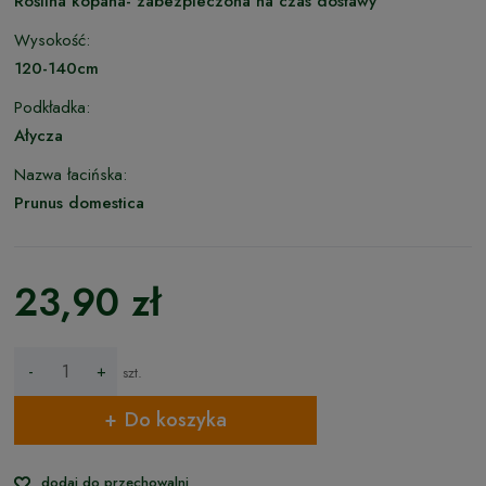
Roślina kopana- zabezpieczona na czas dostawy
Wysokość:
120-140cm
Podkładka:
Ałycza
Nazwa łacińska:
Prunus domestica
23,90 zł
-
+
szt.
Do koszyka
dodaj do przechowalni