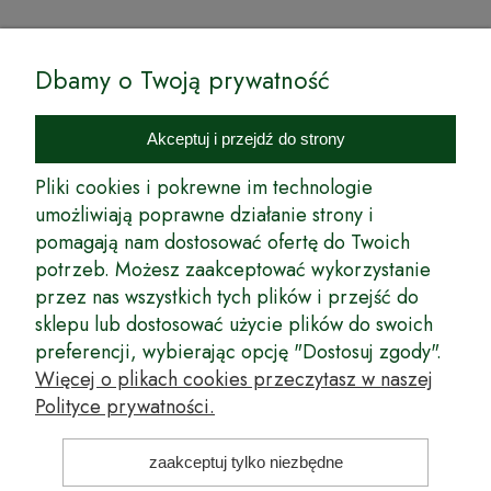
© by Podkarpackiesady.pl / Projekt i realizacja:
Dbamy o Twoją prywatność
Internetowy Sklep Ogrodniczy Podkarpackie Sady to inicjatywa
podkarpackich szkółkarzy, której zamierzeniem jest wprowadzenie na
Akceptuj i przejdź do strony
rynek wysokiej jakości drzewek owocowych, drzewek ozdobnych oraz
innych produktów pozwalających na uprawianie zarówno małych, jak
Pliki cookies i pokrewne im technologie
i dużych sadów oraz ogrodów.
umożliwiają poprawne działanie strony i
pomagają nam dostosować ofertę do Twoich
Wspólnie stworzyliśmy dla Państwa kompleksową ofertę - wspaniałe
produkty, dary ziemi ze szkółek drzewek ozdobnych i owocowych,
potrzeb. Możesz zaakceptować wykorzystanie
których tradycje sięgają roku 1953. Drzewka produkowane są
przez nas wszystkich tych plików i przejść do
z najwyższą starannością przez trzecie pokolenie plantatorów.
sklepu lub dostosować użycie plików do swoich
Długoletnie Doświadczenie sprawiło, że wszystkie drzewka cechuje
preferencji, wybierając opcję "Dostosuj zgody".
duża odporność na zmienne warunki atmosferyczne naszego klimatu
oraz niezwykły urodzaj. W ofercie naszego internetowego sklepu
Więcej o plikach cookies przeczytasz w naszej
ogrodniczego: drzewka owocowe, krzewy owocowe, drzewka
Polityce prywatności.
ozdobne, odmiany jabłoni, sadzonki drzew owocowych, borówka
amerykańska, róże wielkokwiatowe, odmiany czereśni, odmiany śliwek
i inne.
zaakceptuj tylko niezbędne