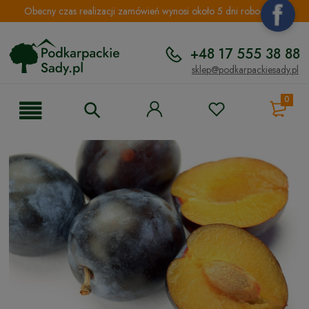
Obecny czas realizacji zamówień wynosi około 5 dni roboczych.
+48 17 555 38 88
sklep@podkarpackiesady.pl
0