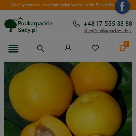
Obecny czas realizacji zamówień wynosi około 5 dni roboczych.
+48 17 555 38 88
sklep@podkarpackiesady.pl
0