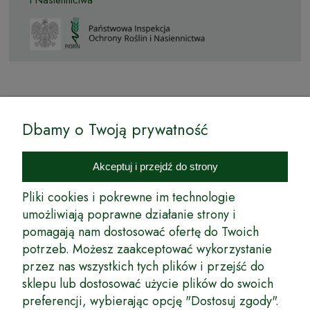
© by Podkarpackiesady.pl / Projekt i realizacja:
Dbamy o Twoją prywatność
Internetowy Sklep Ogrodniczy Podkarpackie Sady to inicjatywa
podkarpackich szkółkarzy, której zamierzeniem jest wprowadzenie na
Akceptuj i przejdź do strony
rynek wysokiej jakości drzewek owocowych, drzewek ozdobnych oraz
innych produktów pozwalających na uprawianie zarówno małych, jak
Pliki cookies i pokrewne im technologie
i dużych sadów oraz ogrodów.
umożliwiają poprawne działanie strony i
pomagają nam dostosować ofertę do Twoich
Wspólnie stworzyliśmy dla Państwa kompleksową ofertę - wspaniałe
produkty, dary ziemi ze szkółek drzewek ozdobnych i owocowych,
potrzeb. Możesz zaakceptować wykorzystanie
których tradycje sięgają roku 1953. Drzewka produkowane są
przez nas wszystkich tych plików i przejść do
z najwyższą starannością przez trzecie pokolenie plantatorów.
sklepu lub dostosować użycie plików do swoich
Długoletnie Doświadczenie sprawiło, że wszystkie drzewka cechuje
preferencji, wybierając opcję "Dostosuj zgody".
duża odporność na zmienne warunki atmosferyczne naszego klimatu