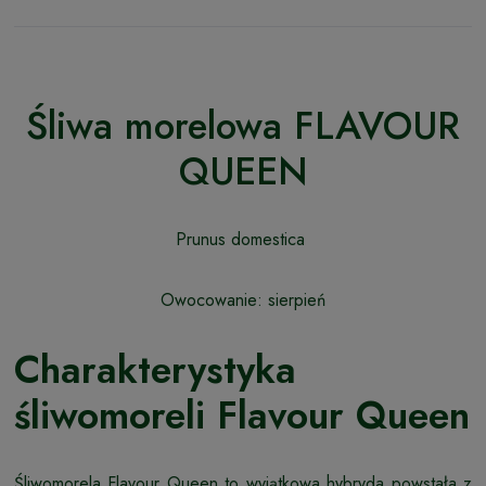
Śliwa morelowa FLAVOUR
QUEEN
Prunus domestica
Owocowanie: sierpień
Charakterystyka
śliwomoreli Flavour Queen
Śliwomorela Flavour Queen to wyjątkowa hybryda powstała z