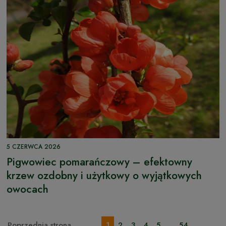
5 CZERWCA 2026
Pigwowiec pomarańczowy – efektowny
krzew ozdobny i użytkowy o wyjątkowych
owocach
Poprzednia strona
1
2
3
4
5
...
54