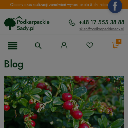
Obecny czas realizacji zamówień wynosi około 5 dni roboczych.
+48 17 555 38 88
sklep@podkarpackiesady.pl
0
Blog