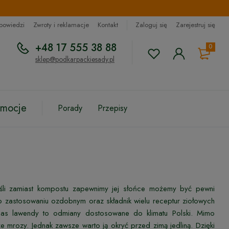
dpowiedzi
Zwroty i reklamacje
Kontakt
Zaloguj się
Zarejestruj się
+48 17 555 38 88
0
sklep@podkarpackiesady.pl
omocje
Porady
Przepisy
eśli zamiast kompostu zapewnimy jej słońce możemy być pewni
o zastosowaniu ozdobnym oraz składnik wielu receptur ziołowych
as lawendy to odmiany dostosowane do klimatu Polski. Mimo
mrozy. Jednak zawsze warto ją okryć przed zimą jedliną. Dzięki