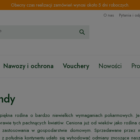
Obecny czas realizacji zamówień wynosi około 5 dni roboczych.
O nas
Pytania i o
Nawozy i ochrona
Vouchery
Nowości
Pr
ndy
piękna roślina o bardzo niewielkich wymaganiach pokarmowych. J
rawie tych pachnących kwiatów. Ceniona już od wieków jako roślina 
o zastosowania w gospodarstwie domowym. Sprzedawane przez n
z południa kontynentu udało się wyhodować odmiany znoszące nasze 