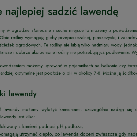
 najlepiej sadzić lawendę
damy w ogrodzie słoneczne i suche miejsce to możemy z powodzeni
 Obie rośliny wymagają gleby przepuszczalnej, piaszczystej i zasa
ścieżek ogrodowych. Te rośliny nie lubią tylko nadmiaru wody. Jedn
tarsze i dobrze ukorzenione rośliny nie potrzebują już podlewania. W
owodzeniem możemy uprawiać w pojemnikach na balkonie czy tarasi
ardziej optymalne jest podłoże o pH w okolicy 7-8. Można ją ściółk
ki lawendy
 lawendy możemy wyłożyć kamieniami, szczególnie nadają się do 
lawendy jest kilka:
ukiwany z kamieni podnosi pH podłoża;
pomagają utrzymać ciepło, co lawenda doceni zwłaszcza gdy nad