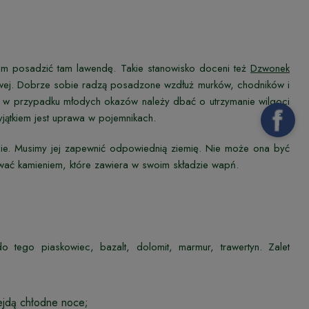
em posadzić tam lawendę. Takie stanowisko doceni też
Dzwonek
dowej. Dobrze sobie radzą posadzone wzdłuż murków, chodników i
ak w przypadku młodych okazów należy dbać o utrzymanie wilgoci
yjątkiem jest uprawa w pojemnikach.
e. Musimy jej zapewnić odpowiednią ziemię. Nie może ona być
ować kamieniem, które zawiera w swoim składzie wapń.
tego piaskowiec, bazalt, dolomit, marmur, trawertyn. Zalet
ejdą chłodne noce;