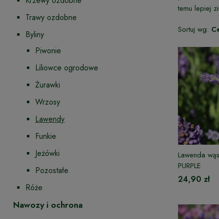
Krzewy ozdobne
temu lepiej 
Trawy ozdobne
Sortuj wg:
C
Byliny
Piwonie
Liliowce ogrodowe
Żurawki
Wrzosy
Lawendy
Funkie
Jeżówki
Lawenda wąs
PURPLE
Pozostałe
24,90 zł
Róże
Nawozy i ochrona