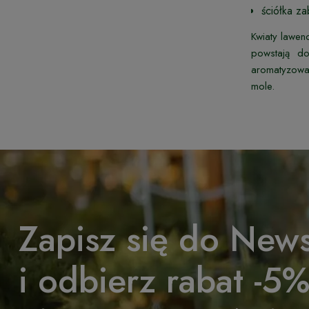
ściółka z
Kwiaty lawen
powstają do
aromatyzować
mole.
Zapisz się do News
i odbierz rabat -5