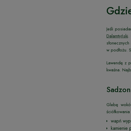
Gdzie
Jeśli posia
Dalamtyński
.
słonecznych 
w podłożu. S
Lawendę z p
kwaśna. Najb
Sadzon
Glebę wokół
ściółkowania 
wapń wypł
kamienie 