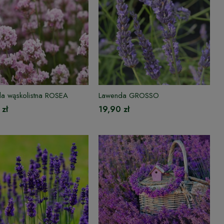
a wąskolistna ROSEA
Lawenda GROSSO
 zł
19,90 zł