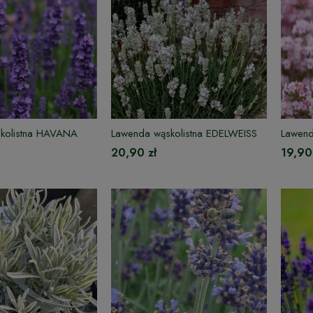
kolistna HAVANA
Lawenda wąskolistna EDELWEISS
Lawend
20,90 zł
19,90