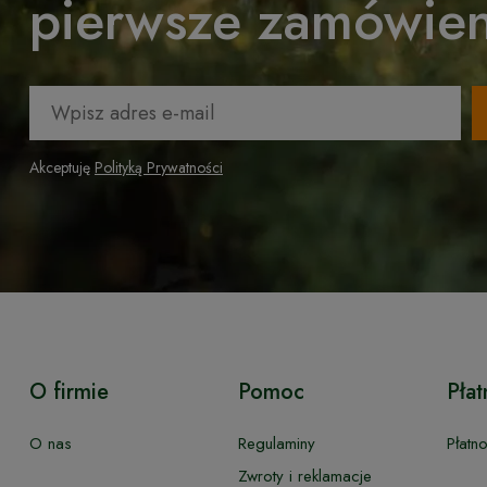
pierwsze zamówien
Akceptuję
Polityką Prywatności
O firmie
Pomoc
Płat
O nas
Regulaminy
Płatn
Zwroty i reklamacje