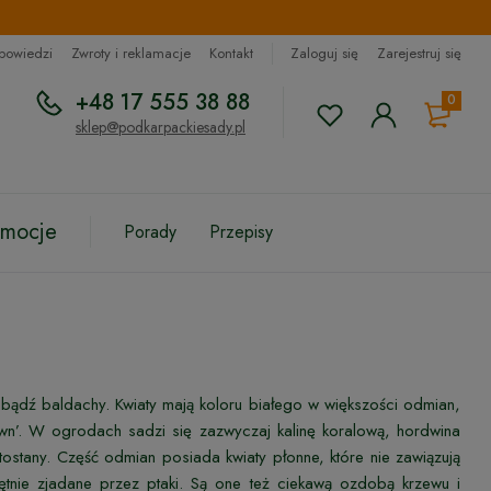
dpowiedzi
Zwroty i reklamacje
Kontakt
Zaloguj się
Zarejestruj się
+48 17 555 38 88
0
sklep@podkarpackiesady.pl
omocje
Porady
Przepisy
y bądź baldachy. Kwiaty mają koloru białego w większości odmian,
wn’. W ogrodach sadzi się zazwyczaj kalinę koralową, hordwina
tostany. Część odmian posiada kwiaty płonne, które nie zawiązują
nie zjadane przez ptaki. Są one też ciekawą ozdobą krzewu i