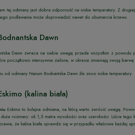
tem tej odmiany jest dobra odporność na niskie temperatury. Z drugiej
rnego podlewania może doprowadzić nawet do obumarcia krzewu.
 Bodnantska Dawn
ntska Dawn zwraca na siebie uwagę przede wszystkim z powodu p
, które początkowo intensywnie zielone, w okresie zmieniają swoją ba
u od odmiany Nanum Bodnantska Dawn źle znosi niskie temperatury.
Eskimo (kalina biała)
niu
Eskimo to kolejna odmiana, na którą warto zwrócić uwagę. Powod
duże rozmiary: ok 1,5 metra wysokości oraz szerokości. Liście tego kr
prawie, że kalina biała sprawdzi się w przypadku właściwie każdej up