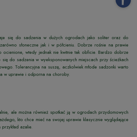
daje się do sadzenia w dużych ogrodach jako soliter oraz do
zarówno słoneczne jak i w półcieniu. Dobrze rośnie na prawie
 ocienione, wtedy jednak nie kwitnie tak obficie. Bardzo dobrze
e się do sadzenia w wyeksponowanych miejscach przy ścieżkach
wego. Tolerancyjna na suszę, aczkolwiek młode sadzonki warto
twa w uprawie i odporna na choroby.
aturalnie, ale można również spotkać ją w ogrodach przydomowych
ażdego, kto chce mieć na swojej uprawie klasycznie wyglądające
 przykład azalie.