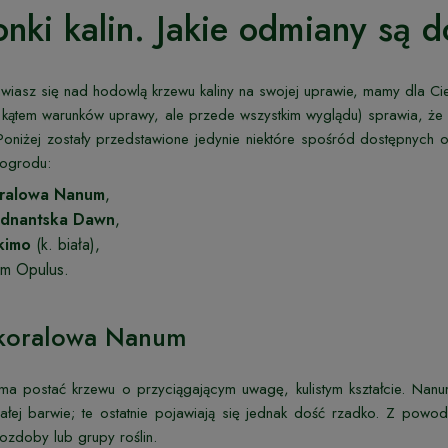
nki kalin. Jakie odmiany są 
nawiasz się nad hodowlą krzewu kaliny na swojej uprawie, mamy dla 
kątem warunków uprawy, ale przede wszystkim wyglądu) sprawia, że 
oniżej zostały przedstawione jedynie niektóre spośród dostępnych 
ogrodu:
oralowa Nanum
,
odnantska Dawn
,
skimo
(k. biała),
um Opulus.
 koralowa Nanum
a postać krzewu o przyciągającym uwagę, kulistym kształcie. Nanum 
ałej barwie; te ostatnie pojawiają się jednak dość rzadko. Z powo
ozdoby lub grupy roślin.