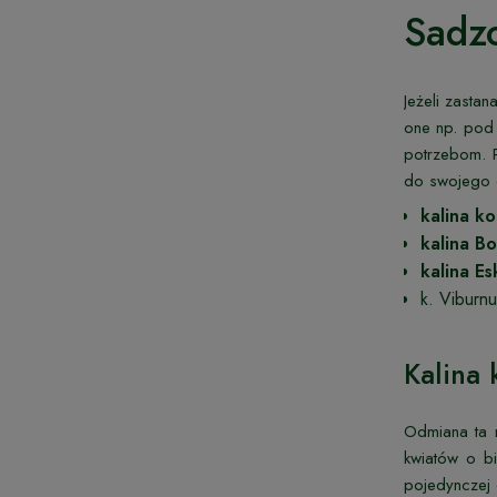
Sadzo
Jeżeli zasta
one np. pod 
potrzebom. P
do swojego 
kalina k
kalina B
kalina E
k. Viburn
Kalina
Odmiana ta m
kwiatów o bi
pojedynczej 