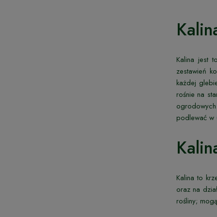
Kalin
Kalina jest
zestawień ko
każdej glebi
rośnie na st
ogrodowych.
podlewać w u
Kalin
Kalina to kr
oraz na dzia
rośliny; mog