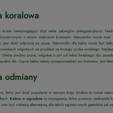
a koralowa
 to krzew niewymagający zbyt wiele zabiegów pielęgnacyjnych. Na
lorystycznych z innymi większymi krzewami. Stanowisko może mieć 
e, jest dość odporna na suszę. Stanowisko dla kaliny może być lekko
anowiskach wilgotnych na przykład na brzegu oczka wodnego. Nadaj
 Gleba średnio żyzna, wilgotna o pH od lekko kwaśnego do zasado
palne dni. Cięcie kaliny należy przeprowadzać po kwitnieniu. Jest ła
a odmiany
zew, który jest dość popularny w naszym kraju. Roślina ta rośnie n
łkach.
Kalina w ogrodzie
to rozwiązanie, które powinno zadowolić k
ą one być ciekawą alternatywą dla takich egzotycznych gatunków jak na