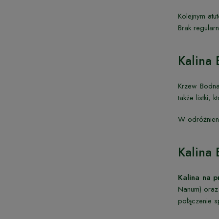
Kolejnym atu
Brak regula
Kalina
Krzew Bodna
także listki
W odróżnieni
Kalina 
Kalina na p
Nanum) oraz 
połączenie s