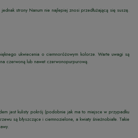
 jednak strony Nanum nie najlepiej znosi przedłużającą się suszę.
ięknego ukwiecenia o ciemnoróżowym kolorze. Warte uwagi są
rwę na czerwoną lub nawet czerwonopurpurową.
em jest kulisty pokrój (podobnie jak ma to miejsce w przypadku
zewu są błyszczące i ciemnozielone, a kwiaty śnieżnobiałe. Takie
rawy.