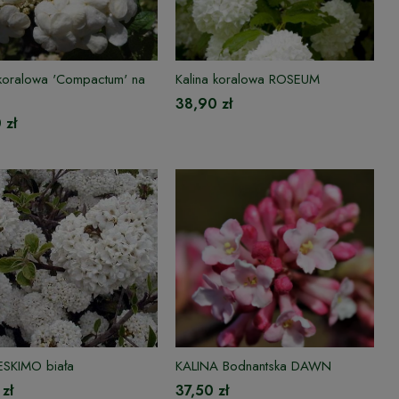
 koralowa 'Compactum' na
Kalina koralowa ROSEUM
38,90 zł
 zł
 ESKIMO biała
KALINA Bodnantska DAWN
zł
37,50 zł