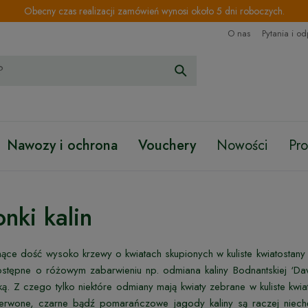
Obecny czas realizacji zamówień wynosi około 5 dni roboczych.
O nas
Pytania i o
Nawozy i ochrona
Vouchery
Nowości
Pr
nki kalin
snące dość wysoko krzewy o kwiatach skupionych w kuliste kwiatostan
ostępne o różowym zabarwieniu np. odmiana kaliny Bodnantskiej ‘Da
ą. Z czego tylko niektóre odmiany mają kwiaty zebrane w kuliste kwia
rwone, czarne bądź pomarańczowe jagody kaliny są raczej niechęt