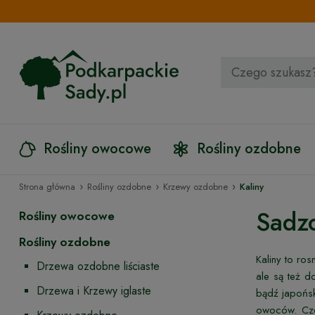
Rośliny owocowe
Rośliny ozdobne
›
›
›
Strona główna
Rośliny ozdobne
Krzewy ozdobne
Kaliny
Sadzo
Rośliny owocowe
Rośliny ozdobne
Kaliny to ro
Drzewa ozdobne liściaste
ale są też d
Drzewa i Krzewy iglaste
bądź japońsk
owoców. Cze