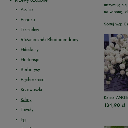
Krzewy ozdobne
utrzymują się
Azalie
na wiosnę, d
Pnącza
Sortuj wg:
C
Trzmieliny
Różaneczniki-Rhododendrony
Hibiskusy
Hortensje
Berberysy
Pęcherznice
Krzewuszki
Kalina ANGI
Kaliny
134,90 zł
Tawuły
Irgi